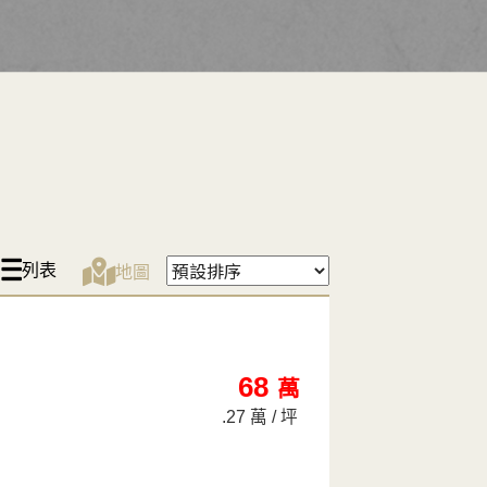
列表
地圖
68
萬
.27 萬 / 坪