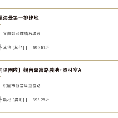
里海景第一排建地
宜蘭縣頭城鎮石城段
其他 [其他]
699.61坪
向陽團隊】觀音嘉富路農地+資材室A
桃園市觀音區嘉富路
農地 [農地]
393.25坪