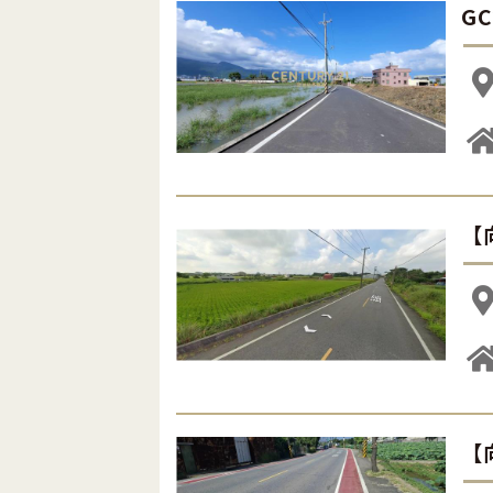
G
【
【