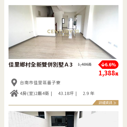
佳里鄉村全新雙併別墅Ａ3
6.6%
1,486
萬
1,388
萬
台南市佳里區番子寮
4房(室)2廳4衛
43.18坪
2.9 年
詳細資訊