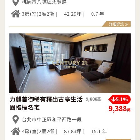
桃園市八德區永豐路
3房(室)2廳2衛
42.29坪
0.7 年
詳細資訊
力麒首御稀有釋出古亭生活
5.1%
9,888
萬
圈指標名宅
9,388
萬
台北市中正區和平西路一段
4房(室)2廳2衛
87.83坪
15.1 年