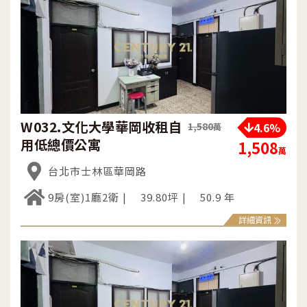
W032.文化大學華岡收租自
4.6%
1,580
萬
用低總價公寓
1,508
萬
台北市士林區華岡路
9房(室)1廳2衛
39.80坪
50.9 年
詳細資訊