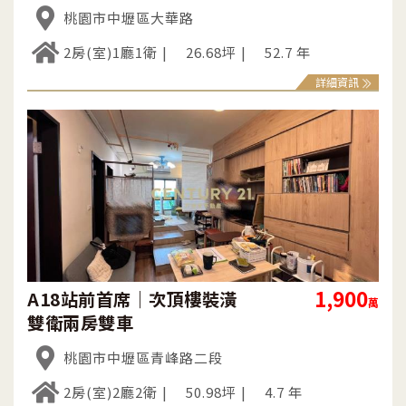
桃園市中壢區大華路
2房(室)1廳1衛
26.68坪
52.7 年
詳細資訊
1,900
A18站前首席｜次頂樓裝潢
萬
雙衛兩房雙車
桃園市中壢區青峰路二段
2房(室)2廳2衛
50.98坪
4.7 年