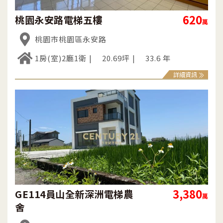
620
桃園永安路電梯五樓
萬
桃園市桃園區永安路
1房(室)2廳1衛
20.69坪
33.6 年
詳細資訊
3,380
GE114員山全新深洲電梯農
萬
舍