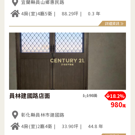
宜蘭縣員山鄉惠民路
4房(室)4廳5衛
88.29坪
0.3 年
詳細資訊
員林建國路店面
18.2%
1,198
萬
980
萬
彰化縣員林市建國路
4房(室)2廳4衛
33.90坪
44.8 年