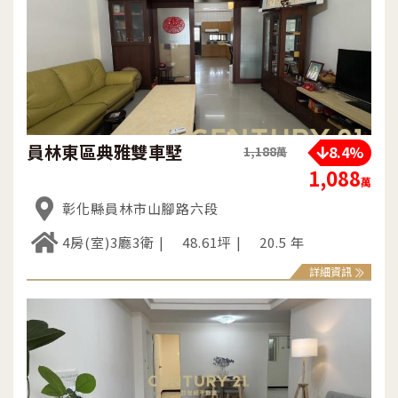
員林東區典雅雙車墅
8.4%
1,188
萬
1,088
萬
彰化縣員林市山腳路六段
4房(室)3廳3衛
48.61坪
20.5 年
詳細資訊