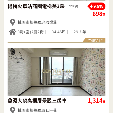
楊梅火車站商圈電梯美3房
9.8%
996
萬
898
萬
桃園市楊梅區光復北街
3房(室)2廳2衛
34.46坪
29.3 年
詳細資訊
1,314
鼎藏大硯高樓層景觀三房車
萬
桃園市楊梅區青山一街