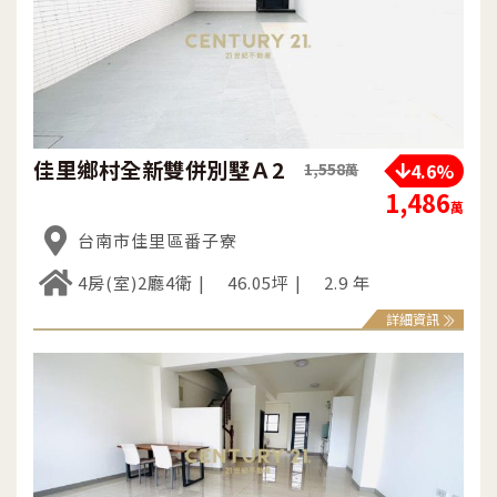
佳里鄉村全新雙併別墅Ａ2
4.6%
1,558
萬
1,486
萬
台南市佳里區番子寮
4房(室)2廳4衛
46.05坪
2.9 年
詳細資訊