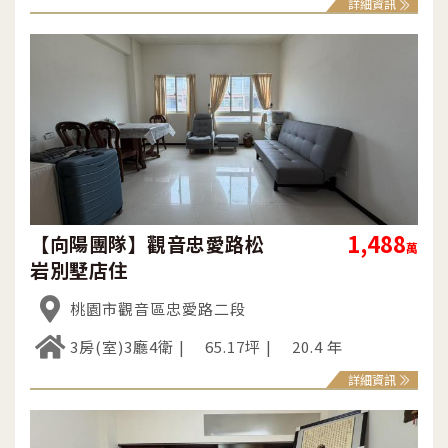
詳細資訊
1,488
【向陽團隊】觀音忠愛路松
萬
岩別墅店住
桃園市觀音區忠愛路二段
3房(室)3廳4衛
65.17坪
20.4 年
詳細資訊