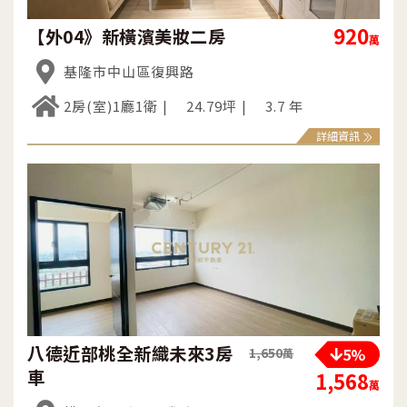
920
【外04》新橫濱美妝二房
萬
基隆市中山區復興路
2房(室)1廳1衛
24.79坪
3.7 年
詳細資訊
八德近部桃全新織未來3房
5%
1,650
萬
車
1,568
萬