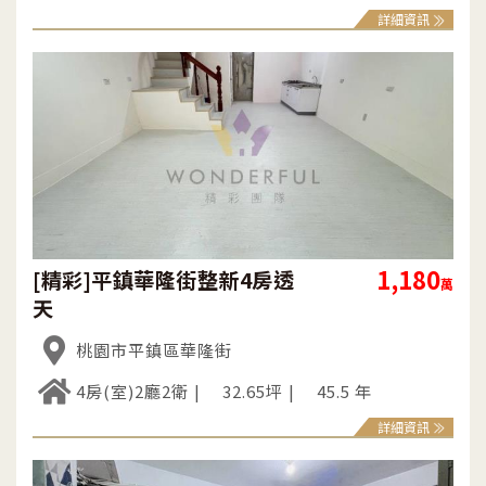
詳細資訊
1,180
[精彩]平鎮華隆街整新4房透
萬
天
桃園市平鎮區華隆街
4房(室)2廳2衛
32.65坪
45.5 年
詳細資訊