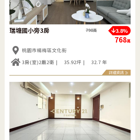
瑞塘國小旁3房
3.8%
798
萬
768
萬
桃園市楊梅區文化街
3房(室)2廳2衛
35.92坪
32.7 年
詳細資訊