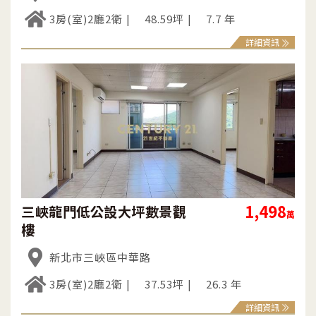
3房(室)2廳2衛
48.59坪
7.7 年
詳細資訊
1,498
三峽龍門低公設大坪數景觀
萬
樓
新北市三峽區中華路
3房(室)2廳2衛
37.53坪
26.3 年
詳細資訊