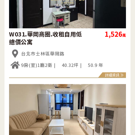
1,526
W031.華岡商圈.收租自用低
萬
總價公寓
台北市士林區華岡路
9房(室)1廳2衛
40.32坪
50.9 年
詳細資訊