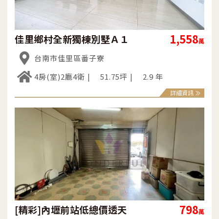
1,558
佳里鄉村全新獨棟別墅Ａ１
萬
台南市佳里區番子寮
4房(室)2廳4衛
51.75坪
2.9 年
詳細資訊
798
[精彩]內壢前站低總價透天
萬