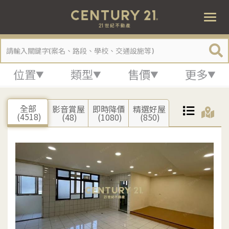
住宅買房
Togg
navi
位置
類型
售價
更多
全部
影音賞屋
即時降價
精選好屋
(4518)
(48)
(1080)
(850)