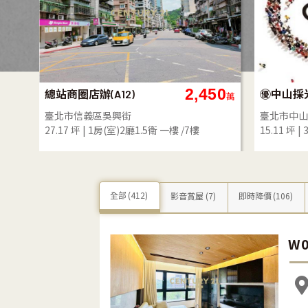
80
3,380
(253)大安公園電梯採光
萬
萬
臺北市大安區瑞安街
臺北市大同
60.35 坪
4房(室)2廳2衛
6樓 /6樓
79.48 坪
全部
(412)
影音賞屋
(7)
即時降價
(106)
W