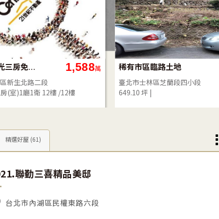
6,356
4
(310)台北雙子星大福住辦(C)
【124】內湖科技工業用地
萬
區重慶北路一段
臺北市內湖區安康段
九樓 /12樓
361.73 坪
精選好屋
(61)
021.聯勤三喜精品美邸
台北市內湖區民權東路六段