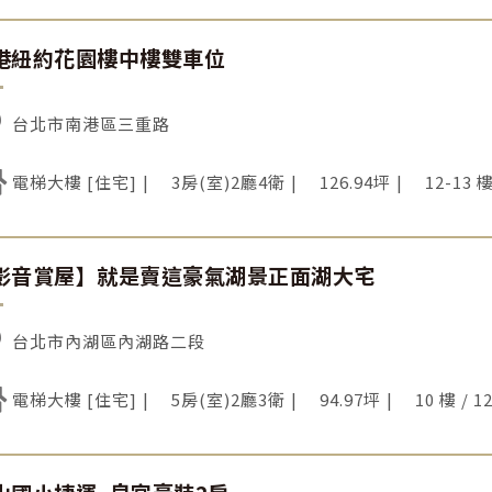
港紐約花園樓中樓雙車位
台北市南港區三重路
電梯大樓 [住宅]
3房(室)2廳4衛
126.94坪
12-13 樓
影音賞屋】就是賣這豪氣湖景正面湖大宅
台北市內湖區內湖路二段
電梯大樓 [住宅]
5房(室)2廳3衛
94.97坪
10 樓 / 1