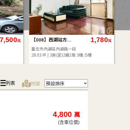
5,216
268
(223)新天地車位1010
廣慈
萬
萬
臺北市南港區忠孝東路六段
臺
14.01 坪
地下二樓 /17樓
21.
列表
地圖
4,800
萬
(含車位價)