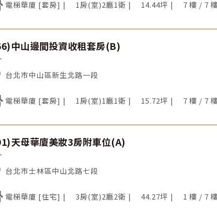
電梯華廈 [套房]
1房(室)2廳1衛
14.44坪
7 樓 / 7 
066)中山邊間投資收租套房(B)
台北市中山區新生北路一段
電梯華廈 [套房]
1房(室)1廳1衛
15.72坪
7 樓 / 7 
201)天母華廈美妝3房附車位(A)
台北市士林區中山北路七段
電梯華廈 [住宅]
3房(室)2廳2衛
44.27坪
1 樓 / 7 