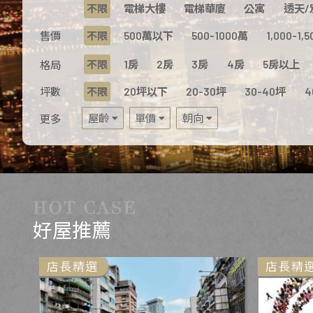
不限
電梯大樓
電梯華廈
公寓
透天/
售價
不限
500萬以下
500-1000萬
1,000-1,
不限
1房
2房
3房
4房
5房以上
格局
坪數
不限
20坪以下
20-30坪
30-40坪
4
屋齡
單價
朝向
更多
好屋推薦