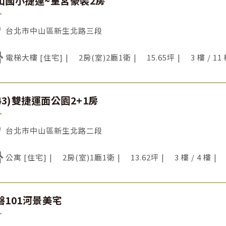
山國小捷運~皇宮豪裝2房
台北市中山區新生北路三段
電梯大樓 [住宅]
2房(室)2廳1衛
15.65坪
3 樓 / 11
143)雙捷運面公園2+1房
台北市中山區新生北路二段
公寓 [住宅]
2房(室)1廳1衛
13.62坪
3 樓 / 4 樓
磐101河景美宅