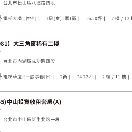
台北市松山區八德路四段
電梯大樓 [住宅]
1房(室)1廳1衛
16.20坪
7 樓 / 12
081】大三角窗稀有二樓
台北市內湖區成功路四段
電梯華廈 [一般事務所]
2衛
74.22坪
2 樓 / 11 樓
065)中山投資收租套房(A)
台北市中山區新生北路一段