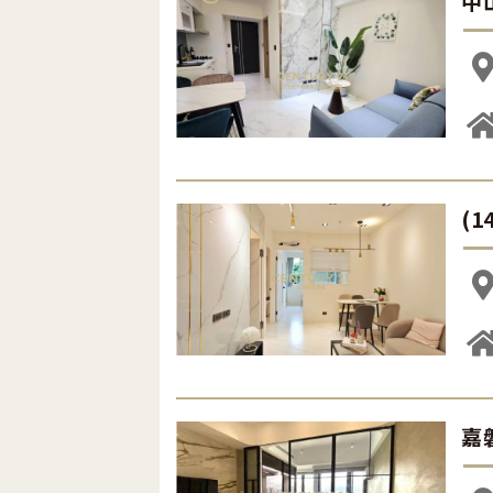
中
(
嘉