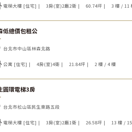
電梯大樓 [住宅]
3房(室)2廳2衛
60.74坪
3 樓 / 11
森低總價包租公
台北市中山區林森北路
公寓 [住宅]
4房(室)4衛
21.84坪
2 樓 / 4 樓
生圓環電梯3房
台北市松山區民生東路五段
電梯大樓 [住宅]
3房(室)2廳1衛
26.58坪
13 樓 / 1