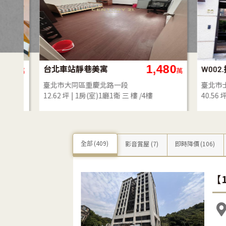
88
1,480
台北車站靜巷美寓
萬
萬
臺北市大同區重慶北路一段
臺北市士林
12.62 坪
1房(室)1廳1衛
三 樓 /4樓
40.56 坪
全部
(409)
影音賞屋
(7)
即時降價
(106)
【