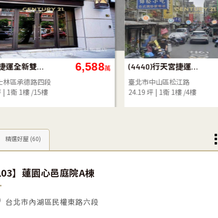
6,588
W002.捷運全新雙層黃金店面
(4440)行天宮捷運站熱鬧金店面
萬
區承德路四段
臺北市中山區松江路
1衛
1樓 /15樓
24.19 坪
1衛
1樓 /4樓
精選好屋
(60)
103】蓮園心邑庭院A棟
台北市內湖區民權東路六段