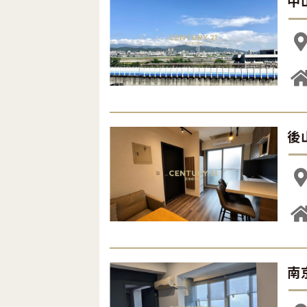
中
後
南