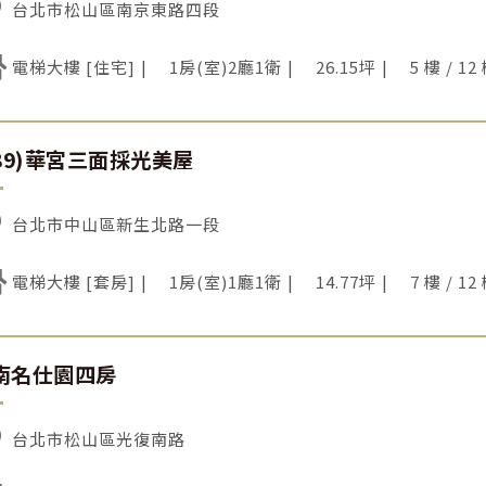
台北市松山區南京東路四段
電梯大樓 [住宅]
1房(室)2廳1衛
26.15坪
5 樓 / 12
089)華宮三面採光美屋
台北市中山區新生北路一段
電梯大樓 [套房]
1房(室)1廳1衛
14.77坪
7 樓 / 12
南名仕園四房
台北市松山區光復南路