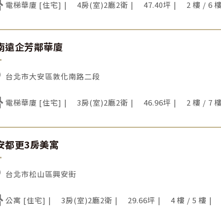
電梯華廈 [住宅]
4房(室)2廳2衛
47.40坪
2 樓 / 6 
南遠企芳鄰華廈
台北市大安區敦化南路二段
電梯華廈 [住宅]
3房(室)2廳2衛
46.96坪
2 樓 / 7 
安都更3房美寓
台北市松山區興安街
公寓 [住宅]
3房(室)2廳2衛
29.66坪
4 樓 / 5 樓