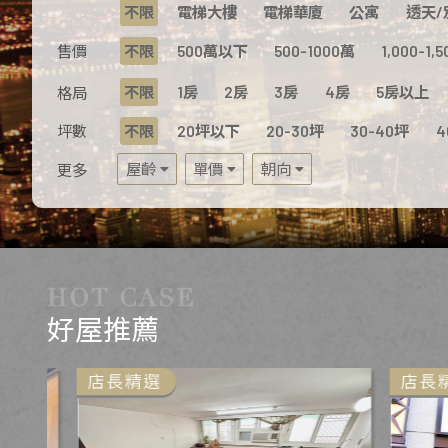
不限
電梯大樓
電梯華廈
公寓
透天/
售價
不限
500萬以下
500-1000萬
1,000-1,
不限
1房
2房
3房
4房
5房以上
格局
坪數
不限
20坪以下
20-30坪
30-40坪
4
屋齡
單價
朝向
更多
好屋推薦