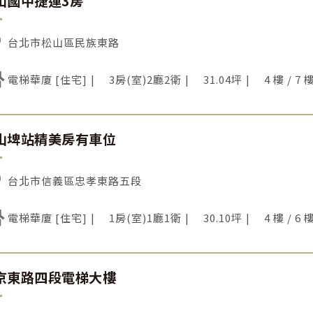
山國中捷運3房
台北市松山區民族東路
電梯華廈 [住宅]
3房(室)2廳2衛
31.04坪
4 樓 / 7 
山埤站精美房有車位
台北市信義區忠孝東路五段
電梯華廈 [住宅]
1房(室)1廳1衛
30.10坪
4 樓 / 6 
京東路四段電梯大樓