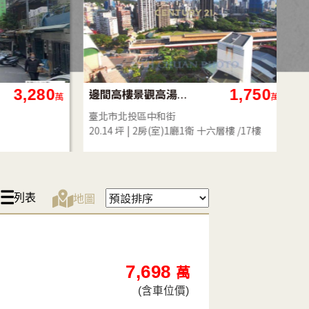
3,280
1,750
邊間高樓景觀高湯屋1+1房
萬
萬
臺北市北投區中和街
臺
20.14 坪
2房(室)1廳1衛
十六層樓 /17樓
49.
列表
地圖
7,698
萬
(含車位價)