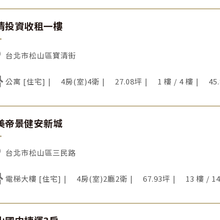
清投資收租一樓
台北市松山區寶清街
公寓 [住宅]
4房(室)4衛
27.08坪
1 樓 / 4 樓
45
美帝景健安新城
台北市松山區三民路
電梯大樓 [住宅]
4房(室)2廳2衛
67.93坪
13 樓 / 1