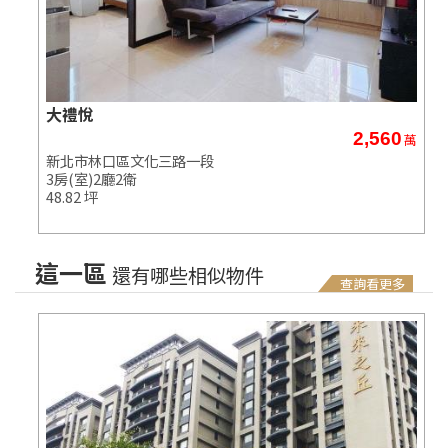
大禮悅
2,560
萬
萬
新北市林口區文化三路一段
3房(室)2廳2衛
48.82 坪
這一區
還有哪些相似物件
查詢看更多