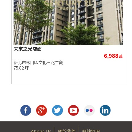
未來之光店面
6,988
萬
萬
新北市林口區文化三路二段
75.82 坪
About Us
關於我們
網站地圖