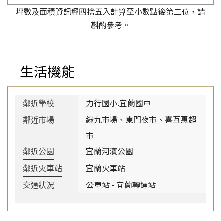
坪數及面積資訊經四捨五入計算至小數點後第二位，請
斟酌參考。
生活機能
力行國小.宜蘭國中
鄰近學校
綠九市場、東門夜市、喜互惠超
鄰近市場
市
宜蘭河濱公園
鄰近公園
宜蘭火車站
鄰近火車站
公車站 - 宜蘭轉運站
交通狀況