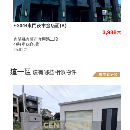
EG044東門夜市金店面(B)
3,988
萬
萬
宜蘭縣宜蘭市宜興路二段
4房(室)2廳6衛
95.82 坪
這一區
還有哪些相似物件
查詢看更多