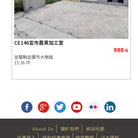
CE146宜市農業加工室
998
萬
萬
宜蘭縣宜蘭市大學路
15.36 坪
About Us
關於我們
網站地圖
代書登入
特約代書查詢
個資聲明
泛太建經