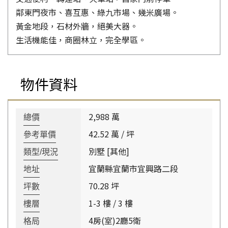
鄰東門夜市、喜互惠、綠九市場、幾米廣場。
黃金地段，石材外牆，絕美大器。
生活機能佳，商圈林立，完全學區。
物件資料
2,988 萬
總價
42.52 萬 / 坪
參考單價
別墅 [其他]
類型/現況
宜蘭縣宜蘭市宜興路二段
地址
70.28 坪
坪數
1-3 樓 / 3 樓
樓層
4房(室)2廳5衛
格局