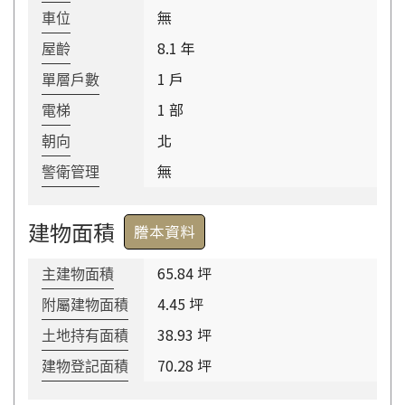
無
車位
8.1 年
屋齡
1 戶
單層戶數
1 部
電梯
北
朝向
無
警衛管理
建物面積
謄本資料
65.84 坪
主建物面積
4.45 坪
附屬建物面積
38.93 坪
土地持有面積
70.28 坪
建物登記面積