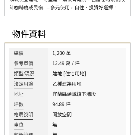
計咖啡廳或民宿......多元使用，自住、投資好選擇。
物件資料
1,280 萬
總價
13.49 萬 / 坪
參考單價
建地 [住宅用地]
類型/現況
乙種建築用地
法定用途
宜蘭縣頭城鎮下埔段
地址
94.89 坪
坪數
開放空間
格局說明
無
車位
無