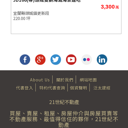
3,300
萬
萬
宜蘭縣頭城鎮更新段
220.00 坪
About Us
關於我們
網站地圖
代書登入
特約代書查詢
個資聲明
泛太建經
21世紀不動產
買屋、賣屋、租屋、房屋仲介與房屋買賣等
不動產服務、最值得信任的夥伴，21世紀不
動產