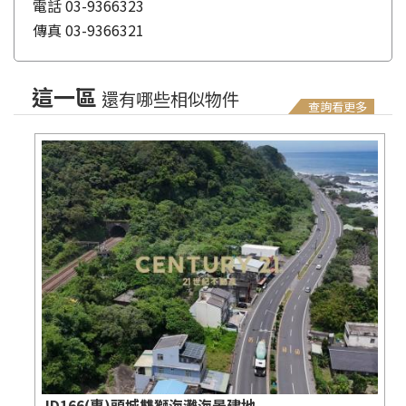
電話
03-9366323
傳真
03-9366321
這一區
還有哪些相似物件
查詢看更多
JD166(專)頭城雙獅海灘海景建地