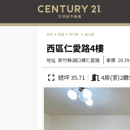
首頁
買屋
新竹縣
湖口鄉
西區仁愛路4樓
地址
新竹縣湖口鄉仁愛路
單價
20.39
總坪 35.71
4房(室)2廳