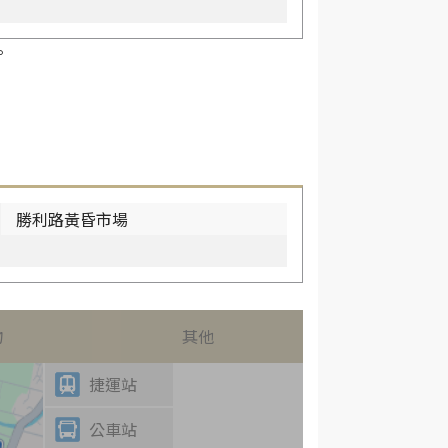
。
勝利路黃昏市場
物
其他
捷運站
公車站