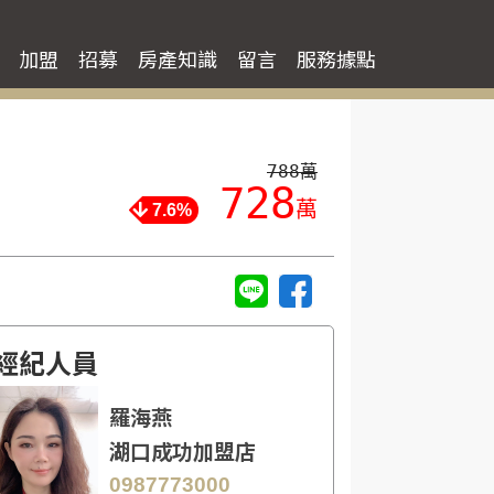
加盟
招募
房產知識
留言
服務據點
788萬
728
萬
7.6%
經紀人員
羅海燕
湖口成功加盟店
0987773000