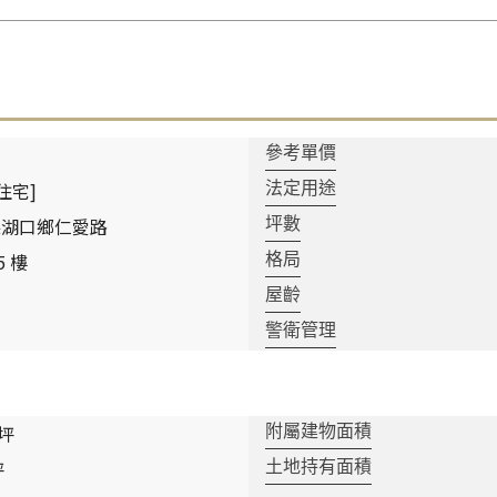
參考單價
住宅]
法定用途
縣湖口鄉仁愛路
坪數
 5 樓
格局
屋齡
警衛管理
 坪
附屬建物面積
坪
土地持有面積