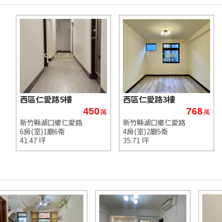
西區仁愛路5樓
西區仁愛路3樓
450
768
萬
萬
新竹縣湖口鄉仁愛路
新竹縣湖口鄉仁愛路
6房(室)1廳6衛
4房(室)2廳5衛
41.47 坪
35.71 坪