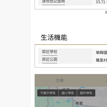
35.71
建物登記面積
生活機能
華興
鄰近學校
鳳凰村
鄰近公園
交通
不顯示學區
國小學區
國中學區