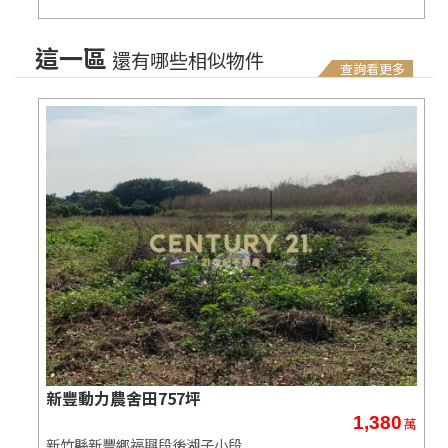
這一區
還有哪些相似物件
查詢看更多
新豐動力農舍田757坪
1,380
萬
萬
新竹縣新豐鄉福興段後湖子小段