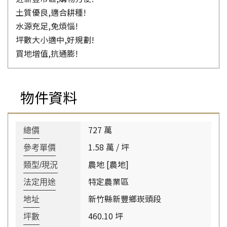
土質優良,適合耕種!
水源充足,免煩惱!
坪數大小適中,好規劃!
買地增值,抗通膨!
物件資料
727 萬
總價
1.58 萬 / 坪
參考單價
農地 [農地]
類型/現況
特定農業區
法定用途
新竹縣新豐鄉崁頭段
地址
460.10 坪
坪數