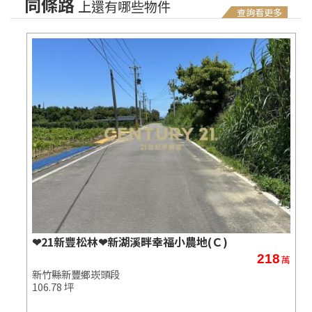
同條路
上還有哪些物件
查詢看更多
❤21新豐松林❤新湖溪畔幸福小農地(Ｃ)
218
萬
萬
新竹縣新豐鄉崁頭段
106.78 坪