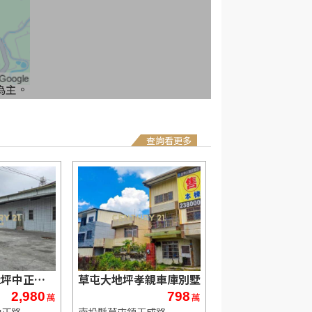
為主。
查詢看更多
草屯房屋-232坪中正路邊平房大建地
草屯大地坪孝親車庫別墅
2,980
798
1
萬
萬
中正路
南投縣草屯鎮玉成路
南投縣草屯鎮新庄一