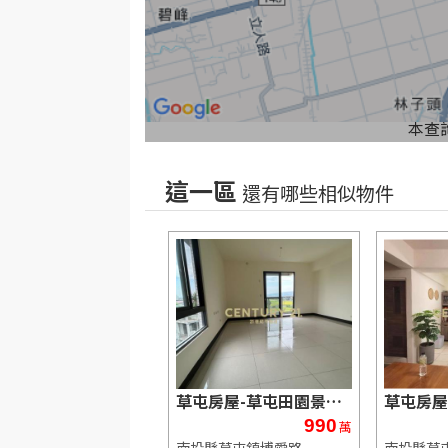
本查
這一區
還有哪些相似物件
草屯房屋-草屯親水公園邊間電梯別墅
草屯房屋-草屯田園景觀電梯平車華廈2房
3,380
990
萬
萬
縣草屯鎮正義街
南投縣草屯鎮博愛路
南投縣草