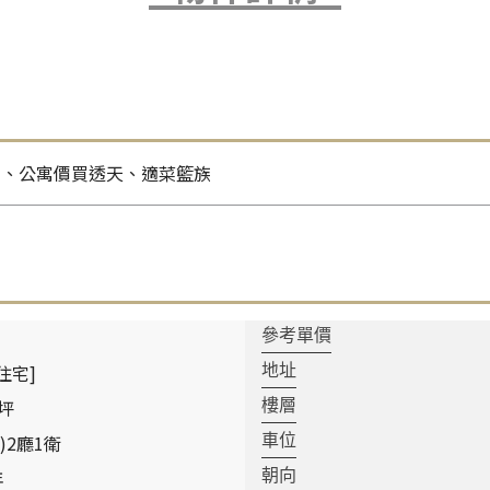
利、公寓價買透天、適菜籃族
參考單價
住宅]
地址
 坪
樓層
)2廳1衛
車位
年
朝向