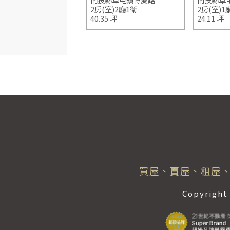
室)3廳5衛
2房(室)2廳1衛
2房(室)1
1 坪
40.35 坪
24.11 坪
買屋、賣屋、租屋、
Copyrig