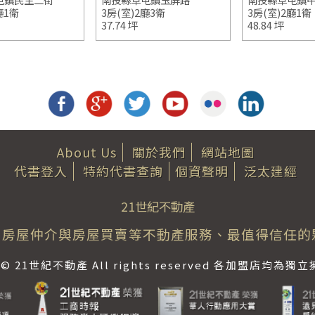
廳1衛
3房(室)2廳3衛
3房(室)2廳1衛
37.74 坪
48.84 坪
About Us
關於我們
網站地圖
代書登入
特約代書查詢
個資聲明
泛太建經
21世紀不動產
房屋仲介與房屋買賣等不動產服務、最值得信任的
ht © 21世紀不動產 All rights reserved 各加盟店均為