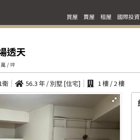
買屋
賣屋
租屋
國際投資
場透天
 萬 / 坪
1衛
56.3 年 / 別墅 [住宅]
1 樓 / 2 樓