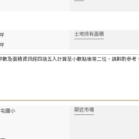
 坪
土地持有面積
 坪
坪數及面積資訊經四捨五入計算至小數點後第二位，請斟酌參考
草屯國小
鄰近市場