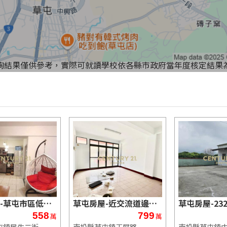
詢結果僅供參考，實際可就讀學校依各縣市政府當年度核定結果
草屯房屋-草屯市區低總價溫馨兩房華廈
草屯房屋-近交流道邊間典雅透天
558
799
萬
萬
屯鎮民生二街
南投縣草屯鎮玉屏路
南投縣草屯鎮