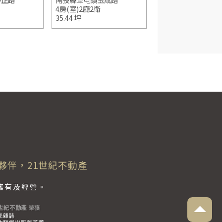
4房(室)2廳2衛
10房(室)3廳4衛
35.44 坪
136.90 坪
夥伴，21世紀不動產
獨立擁有及經營。