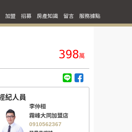
加盟
招募
房產知識
留言
服務據點
398
萬
經紀人員
李仲桓
霧峰大同加盟店
0910562367