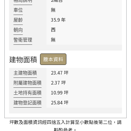
格局說明
無
車位
35.9 年
屋齡
西
朝向
無
警衛管理
建物面積
謄本資料
23.47 坪
主建物面積
2.37 坪
附屬建物面積
10.99 坪
土地持有面積
25.84 坪
建物登記面積
坪數及面積資訊經四捨五入計算至小數點後第二位，請
斟酌參考。