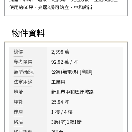
使用約60坪、夾層3房可站立、中和廟街
物件資料
2,398 萬
總價
92.82 萬 / 坪
參考單價
公寓(無電梯) [商辦]
類型/現況
工業用
法定用途
新北市中和區連城路
地址
25.84 坪
坪數
1 樓 / 4 樓
樓層
3房(室)1廳1衛
格局
2陽台