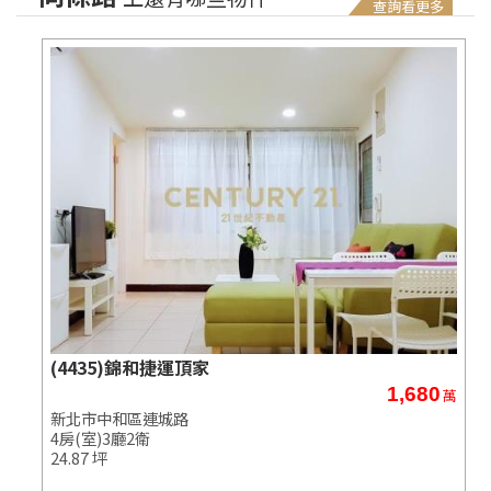
查詢看更多
(4435)錦和捷運頂家
1,680
萬
萬
新北市中和區連城路
4房(室)3廳2衛
24.87 坪