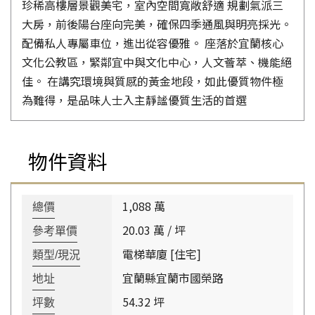
珍稀高樓層景觀美宅，室內空間寬敞舒適 規劃氣派三
大房，前後陽台座向完美，確保四季通風與明亮採光。
配備私人專屬車位，進出從容優雅。 座落於宜蘭核心
文化公教區，緊鄰宜中與文化中心，人文薈萃、機能絕
佳。 在講究環境與質感的黃金地段，如此優質物件極
為難得，是品味人士入主靜謐優質生活的首選
物件資料
1,088 萬
總價
20.03 萬 / 坪
參考單價
電梯華廈 [住宅]
類型/現況
宜蘭縣宜蘭市國榮路
地址
54.32 坪
坪數