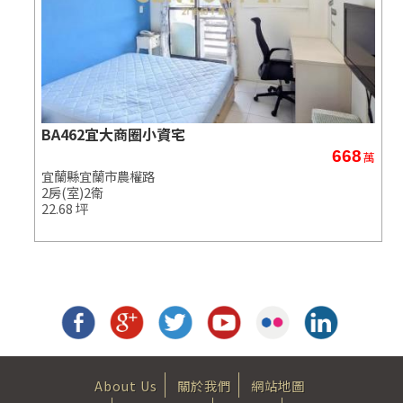
BA462宜大商圈小資宅
668
萬
萬
宜蘭縣宜蘭市農權路
2房(室)2衛
22.68 坪
About Us
關於我們
網站地圖