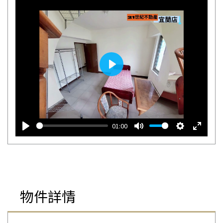
播
放
01:00
播
靜
設
全
放
音
定
螢
幕
物件詳情