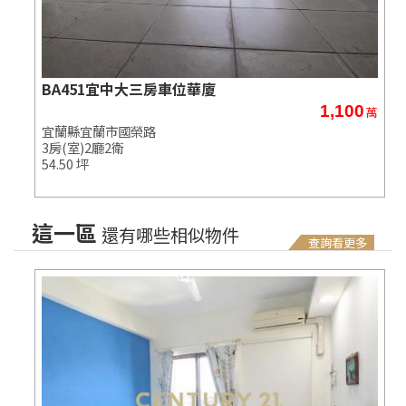
BA451宜中大三房車位華廈
1,100
萬
萬
宜蘭縣宜蘭市國榮路
3房(室)2廳2衛
54.50 坪
這一區
還有哪些相似物件
查詢看更多