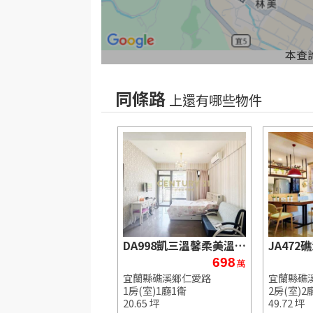
本查
同條路
上還有哪些物件
JG041礁溪凱悅溫泉區黃金店面
DA998凱三溫馨柔美溫泉湯屋
1,598
698
萬
萬
縣礁溪鄉仁愛路
宜蘭縣礁溪鄉仁愛路
宜蘭縣礁
1衛
1房(室)1廳1衛
2房(室)2
5 坪
20.65 坪
49.72 坪