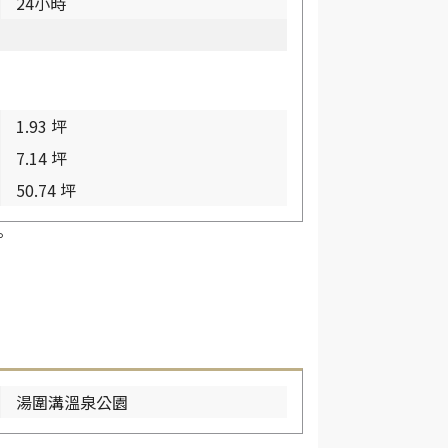
24小時
1.93 坪
7.14 坪
50.74 坪
。
湯圍溝溫泉公園