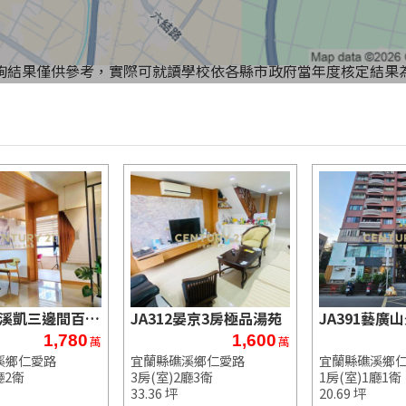
詢結果僅供參考，實際可就讀學校依各縣市政府當年度核定結果
JA472礁溪凱三邊間百萬裝潢美兩房
JA312晏京3房極品湯苑
JA391藝廣
1,780
1,600
萬
萬
溪鄉仁愛路
宜蘭縣礁溪鄉仁愛路
宜蘭縣礁溪鄉
廳2衛
3房(室)2廳3衛
1房(室)1廳1衛
33.36 坪
20.69 坪