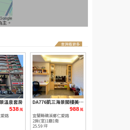
為主。
查詢看更多
山景溫泉套房
DA776凱三海景閣樓美美溫泉宅
538
988
1
萬
萬
仁愛路
宜蘭縣礁溪鄉仁愛路
宜蘭縣礁溪鄉仁愛路
2房(室)1廳1衛
1房(室)1廳1衛
25.59 坪
27.18 坪