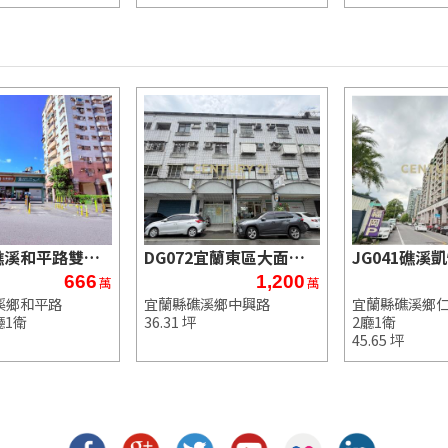
AB827 礁溪和平路雙層彈性金店美居
DG072宜蘭東區大面寬文青店面
666
1,200
萬
萬
溪鄉和平路
宜蘭縣礁溪鄉中興路
宜蘭縣礁溪鄉
廳1衛
36.31 坪
2廳1衛
45.65 坪