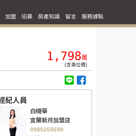
加盟
招募
房產知識
留言
服務據點
1,798
萬
(含車位價)
經紀人員
白曉華
宜蘭新月加盟店
0985265698