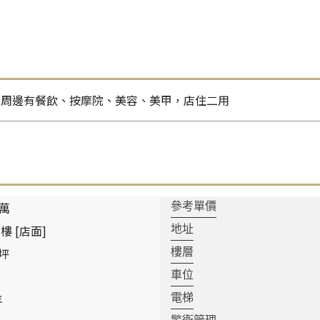
，周邊有餐飲、按摩院、美容、美甲，店住二用
 萬
參考單價
樓 [店面]
地址
 坪
樓層
車位
年
電梯