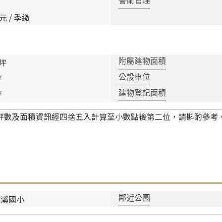
警衛管理
 元 / 季繳
 坪
附屬建物面積
坪
公設車位
坪
建物登記面積
坪數及面積資訊經四捨五入計算至小數點後第二位，請斟酌參考
礁溪國小
鄰近公園