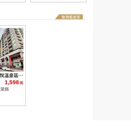
查詢看更多
JG041礁溪凱悅溫泉區黃金店面
1,598
萬
仁愛路