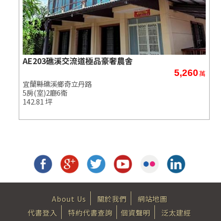
AE203礁溪交流道極品豪奢農舍
5,260
萬
萬
宜蘭縣礁溪鄉奇立丹路
5房(室)2廳6衛
142.81 坪
About Us
關於我們
網站地圖
代書登入
特約代書查詢
個資聲明
泛太建經