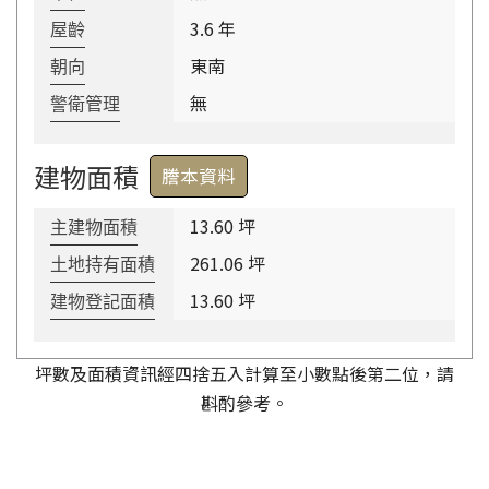
3.6 年
屋齡
東南
朝向
無
警衛管理
建物面積
謄本資料
13.60 坪
主建物面積
261.06 坪
土地持有面積
13.60 坪
建物登記面積
坪數及面積資訊經四捨五入計算至小數點後第二位，請
斟酌參考。