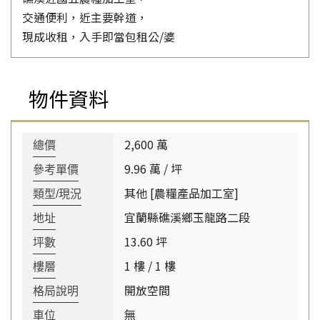
交通便利，近主要幹道，
現成收租，入手即當包租公/婆
物件資料
2,600 萬
總價
9.96 萬 / 坪
參考單價
其他 [農糧產品加工室]
類型/現況
宜蘭縣礁溪鄉玉龍路二段
地址
13.60 坪
坪數
1 樓 / 1 樓
樓層
開放空間
格局說明
無
車位