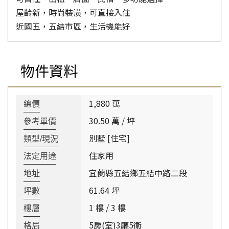
屋齡新，時尚裝潢，可直接入住
近國五，五結市區，生活機能好
物件資料
1,880 萬
總價
30.50 萬 / 坪
參考單價
別墅 [住宅]
類型/現況
住家用
法定用途
宜蘭縣五結鄉五結中路二段
地址
61.64 坪
坪數
1 樓 / 3 樓
樓層
5房(室)3廳5衛
格局