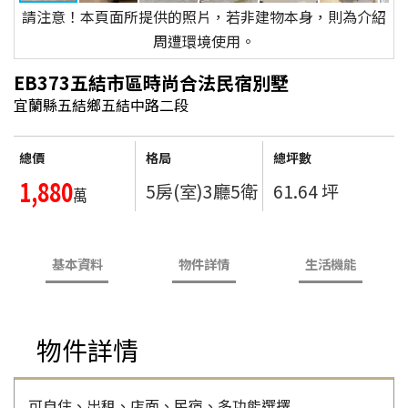
請注意！本頁面所提供的照片，若非建物本身，則為介紹
周遭環境使用。
EB373五結市區時尚合法民宿別墅
宜蘭縣五結鄉五結中路二段
總價
格局
總坪數
1,880
5房(室)3廳5衛
61.64 坪
萬
基本資料
物件詳情
生活機能
物件詳情
可自住、出租、店面、民宿、多功能選擇