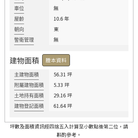
無
車位
10.6 年
屋齡
東
朝向
無
警衛管理
建物面積
謄本資料
56.31 坪
主建物面積
5.33 坪
附屬建物面積
29.16 坪
土地持有面積
61.64 坪
建物登記面積
坪數及面積資訊經四捨五入計算至小數點後第二位，請
斟酌參考。