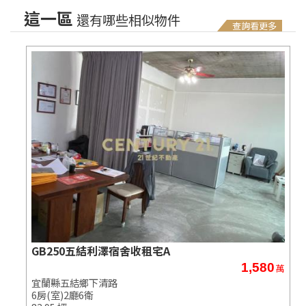
這一區
還有哪些相似物件
查詢看更多
GB250五結利澤宿舍收租宅A
1,580
萬
萬
宜蘭縣五結鄉下清路
6房(室)2廳6衛