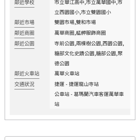
市立華江高中,市立萬華國中,市
鄰近學校
立西園國小,市立雙園國小
雙園市場,雙和市場
鄰近市場
萬華商圈,艋舺服飾商圈
鄰近商圈
寺前公園,兩棵樹公園,西園公園,
鄰近公園
糖部文化史蹟公園,糖部公園,聚
德公園
萬華火車站
鄰近火車站
捷運 - 捷運龍山寺站
交通狀況
公車站 - 葛瑪蘭汽車客運萬華車
站