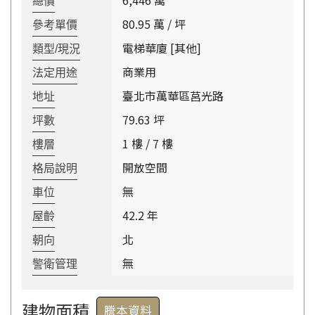
6,446 萬
總價
80.95 萬 / 坪
參考單價
電梯華廈 [其他]
類型/現況
商業用
法定用途
臺北市萬華區莒光路
地址
79.63 坪
坪數
1 樓 / 7 樓
樓層
開放空間
格局說明
無
車位
42.2 年
屋齡
北
朝向
無
警衛管理
建物面積
謄本資料