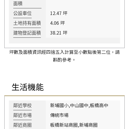
面積
12.47 坪
公設車位
4.06 坪
土地持有面積
38.21 坪
建物登記面積
坪數及面積資訊經四捨五入計算至小數點後第二位，請
斟酌參考。
生活機能
新埔國小,中山國中,板橋高中
鄰近學校
傳統市場
鄰近市場
板橋新站商圈,新埔商圈
鄰近商圈