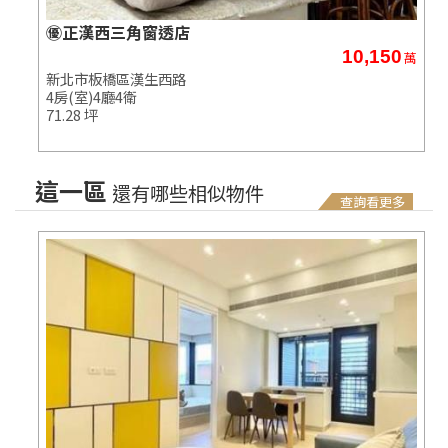
㊝正漢西三角窗透店
10,150
萬
萬
新北市板橋區漢生西路
4房(室)4廳4衛
71.28 坪
這一區
還有哪些相似物件
查詢看更多