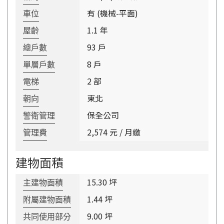
有 (機械-平面)
車位
1.1 年
屋齡
93 戶
總戶數
8 戶
單層戶數
2 部
電梯
東北
朝向
保全公司
警衛管理
2,574 元 / 月繳
管理費
建物面積
15.30 坪
主建物面積
1.44 坪
附屬建物面積
9.00 坪
共同使用部分