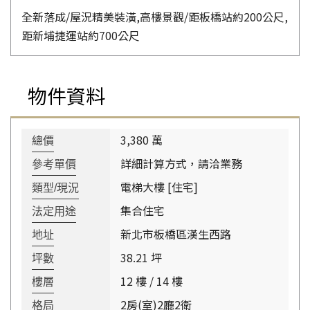
全新落成/屋況精美裝潢,高樓景觀/距板橋站約200公尺,
距新埔捷運站約700公尺
物件資料
3,380 萬
總價
詳細計算方式，請洽業務
參考單價
電梯大樓 [住宅]
類型/現況
集合住宅
法定用途
新北市板橋區漢生西路
地址
38.21 坪
坪數
12 樓 / 14 樓
樓層
2房(室)2廳2衛
格局