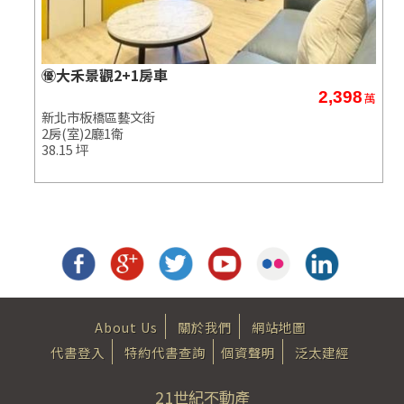
㊝大禾景觀2+1房車
2,398
萬
萬
新北市板橋區藝文街
2房(室)2廳1衛
38.15 坪
About Us
關於我們
網站地圖
代書登入
特約代書查詢
個資聲明
泛太建經
21世紀不動產