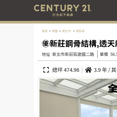
首頁
買屋
新北市
新莊區
㊝新莊鋼骨結構,透天
地址
新北市新莊區建國二路
單價
56.
總坪 474.96
3.9 年 / 