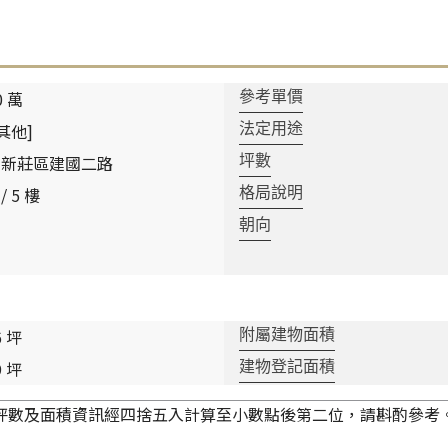
0 萬
參考單價
其他]
法定用途
市新莊區建國二路
坪數
 / 5 樓
格局說明
朝向
6 坪
附屬建物面積
9 坪
建物登記面積
坪數及面積資訊經四捨五入計算至小數點後第二位，請斟酌參考