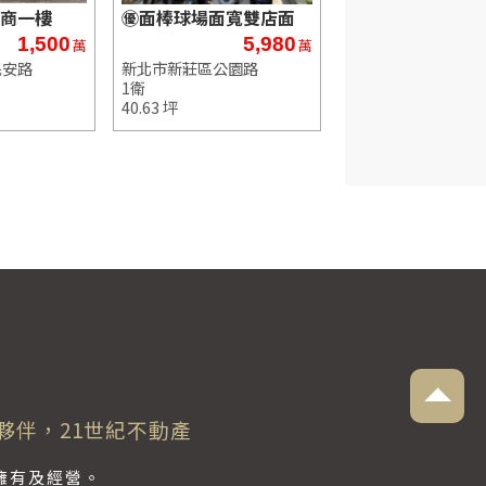
商一樓
㊝面棒球場面寬雙店面
1,500
5,980
萬
萬
民安路
新北市新莊區公園路
1衛
40.63 坪
夥伴，21世紀不動產
獨立擁有及經營。