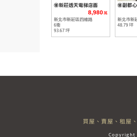
㊝新莊透天電梯店面
㊝副都心
8,980
萬
新北市新莊區四維路
新北市新
6衛
48.79 坪
93.67 坪
買屋、賣屋、租屋、
Copyrig