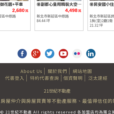
御花園+平車
㊝副都心皇翔精裝大空間+雙車
㊝民安國小住
2,680
4,498
萬
萬
莊區中原路
新北市新莊區中原路
新北市新莊區
84.44 坪
1房(室)2廳1衛
21.32 坪
About Us
關於我們
網站地圖
代書登入
特約代書查詢
個資聲明
泛太建經
21世紀不動產
房屋仲介與房屋買賣等不動產服務、最值得信任的
ht © 21世紀不動產 All rights reserved 各加盟店均為