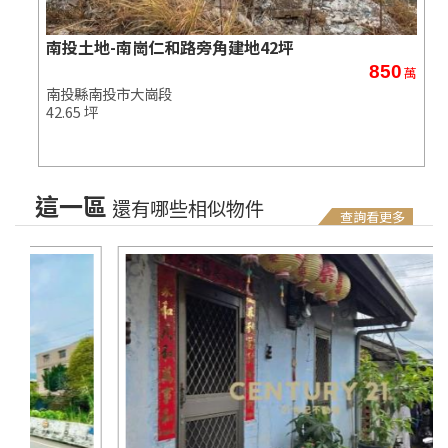
南投土地-南崗仁和路旁角建地42坪
850
萬
南投縣南投市大崗段
42.65 坪
這一區
還有哪些相似物件
查詢看更多