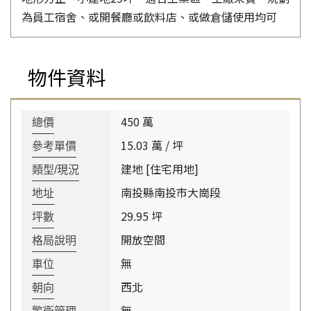
為員工宿舍、或開餐廳或飲料店、或做倉儲使用均可
物件資料
450 萬
總價
15.03 萬 / 坪
參考單價
建地 [住宅用地]
類型/現況
南投縣南投市大崗段
地址
29.95 坪
坪數
開放空間
格局說明
無
車位
西北
朝向
無