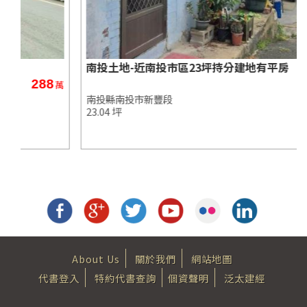
南投土地-近南投市區23坪持分建地有平房
161
萬
萬
南投縣南投市新豐段
23.04 坪
About Us
關於我們
網站地圖
代書登入
特約代書查詢
個資聲明
泛太建經