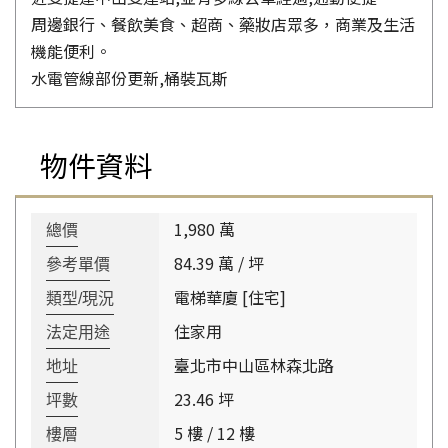
周邊銀行、餐飲美食、超商、藥妝店眾多，商業及生活
機能便利。
水電管線部份更新,桶裝瓦斯
物件資料
1,980 萬
總價
84.39 萬 / 坪
參考單價
電梯華廈 [住宅]
類型/現況
住家用
法定用途
臺北市中山區林森北路
地址
23.46 坪
坪數
5 樓 / 12 樓
樓層