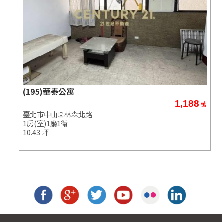
美堤花園樹海三房
8
3,480
萬
萬
臺北市中山區敬業三路
3房(室)2廳2衛
43.29 坪