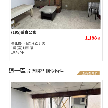
捷運中山國小站住辦大樓
1,988
萬
萬
臺北市中山區林森北路
3房(室)1廳1衛
34.27 坪
這一區
還有哪些相似物件
查詢看更多