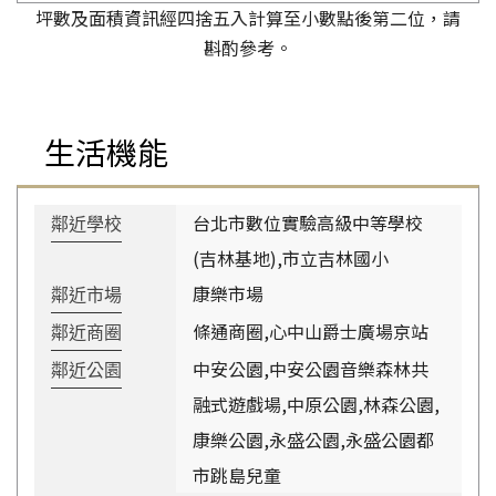
坪數及面積資訊經四捨五入計算至小數點後第二位，請
斟酌參考。
生活機能
台北市數位實驗高級中等學校
鄰近學校
(吉林基地),市立吉林國小
康樂市場
鄰近市場
條通商圈,心中山爵士廣場京站
鄰近商圈
中安公園,中安公園音樂森林共
鄰近公園
融式遊戲場,中原公園,林森公園,
康樂公園,永盛公園,永盛公園都
市跳島兒童