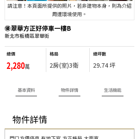
請注意！本頁面所提供的照片，若非建物本身，則為介紹
周遭環境使用。
㊝翠華方正好停車一樓B
新北市板橋區翠華街
總價
格局
總坪數
2,280
2房(室)3衛
29.74 坪
萬
基本資料
物件詳情
生活機能
物件詳情
門口方便停車,有地下室,方正格局,大面寬