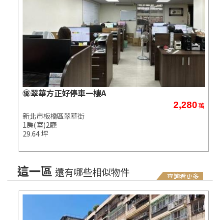
㊝翠華方正好停車一樓A
2,280
萬
萬
新北市板橋區翠華街
1房(室)2廳
29.64 坪
這一區
還有哪些相似物件
查詢看更多