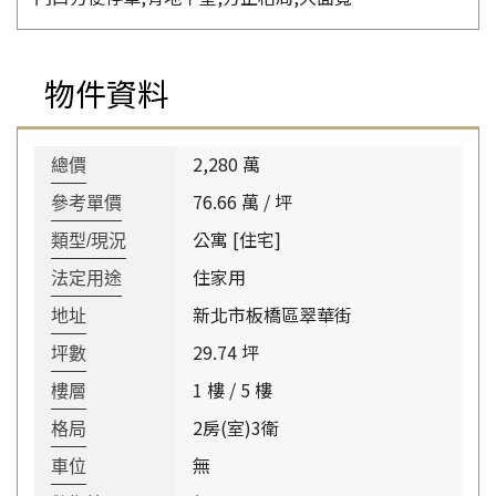
物件資料
2,280 萬
總價
76.66 萬 / 坪
參考單價
公寓 [住宅]
類型/現況
住家用
法定用途
新北市板橋區翠華街
地址
29.74 坪
坪數
1 樓 / 5 樓
樓層
2房(室)3衛
格局
無
車位