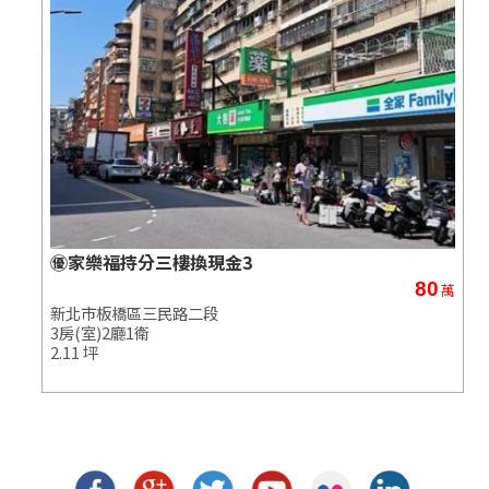
㊝家樂福持分三樓換現金3
80
萬
萬
新北市板橋區三民路二段
3房(室)2廳1衛
2.11 坪