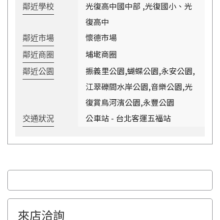
光復高中國中部 ,光復國小、光
鄰近學校
復高中
懷德市場
鄰近市場
埔墘商圈
鄰近商圈
振義里公園,蝴蝶公園,永安公園,
鄰近公園
江翠礫間水岸公園,音樂公園,光
復賞鳥河濱公園,永豐公園
公車站 - 台北客運五福站
交通狀況
來店洽詢