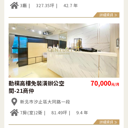
3廳
327.35坪
42.7 年
詳細資訊
70,000
勤樸高樓免裝潢辦公空
元/月
間-21商仲
新北市汐止區大同路一段
7房(室)2衛
81.49坪
9.4 年
詳細資訊