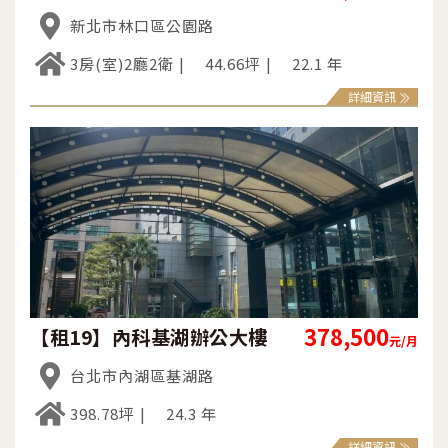
新北市林口區公園路
3房(室)2廳2衛
44.66坪
22.1 年
詳細資訊
378,500
【租19】內科基湖辦公大樓
元/月
台北市內湖區基湖路
398.78坪
24.3 年
詳細資訊