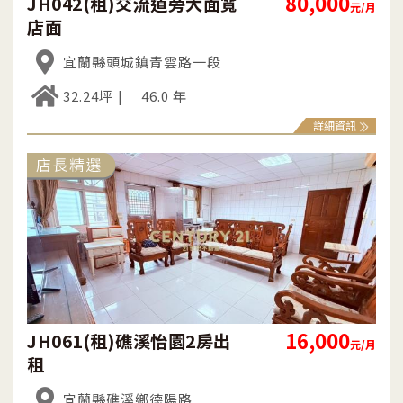
80,000
JH042(租)交流道旁大面寬
元/月
店面
宜蘭縣頭城鎮青雲路一段
32.24坪
46.0 年
詳細資訊
16,000
JH061(租)礁溪怡園2房出
元/月
租
宜蘭縣礁溪鄉德陽路