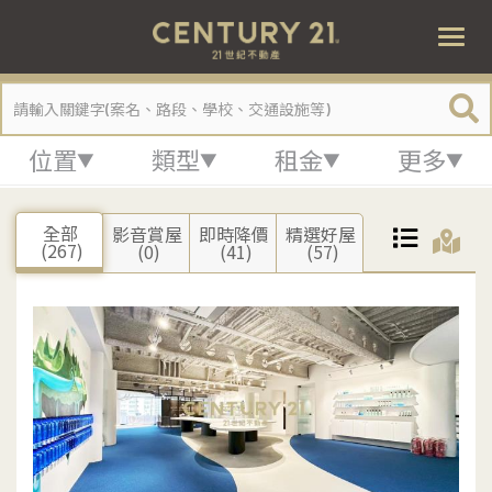
租屋
Togg
navi
位置
類型
租金
更多
全部
影音賞屋
即時降價
精選好屋
(267)
(0)
(41)
(57)