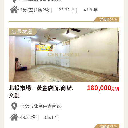
2房(室)1廳2衛
23.23坪
42.9 年
詳細資訊
180,000
北投市場／黃金店面.商辦.
元/月
文創
台北市北投區光明路
49.31坪
66.1 年
詳細資訊