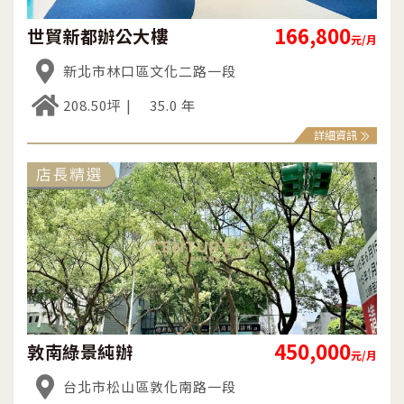
166,800
世貿新都辦公大樓
元/月
新北市林口區文化二路一段
208.50坪
35.0 年
詳細資訊
450,000
敦南綠景純辦
元/月
台北市松山區敦化南路一段