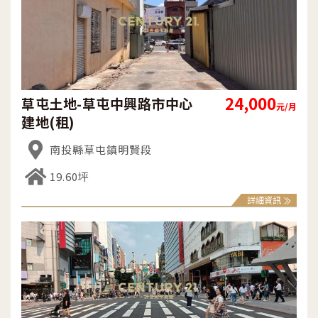
24,000
草屯土地-草屯中興路市中心
元/月
建地(租)
南投縣草屯鎮明賢段
19.60坪
詳細資訊