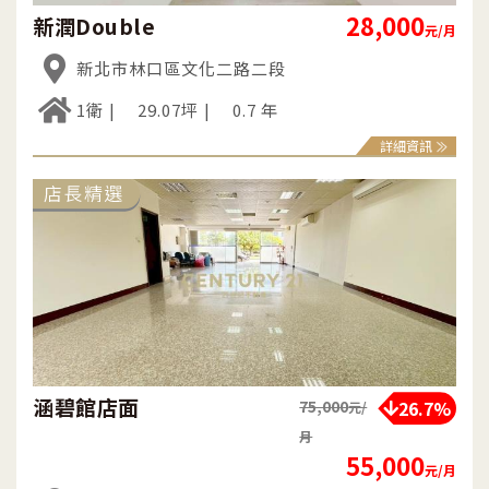
28,000
新潤Double
元/月
新北市林口區文化二路二段
1衛
29.07坪
0.7 年
詳細資訊
涵碧館店面
26.7%
75,000
元/
月
55,000
元/月