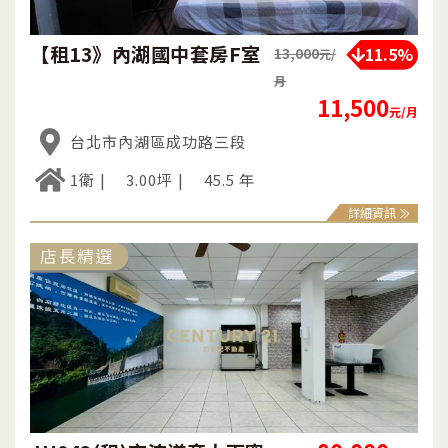
【租13》內湖國中套房F室
11.5%
13,000
元/
月
11,500
元/月
台北市內湖區成功路三段
1衛
3.00坪
45.5 年
詳細資訊