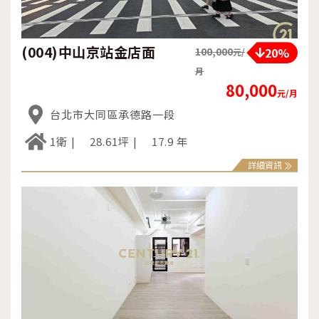
(004)中山京站金店面
20%
100,000
元/
月
80,000
元/月
台北市大同區承德路一段
1衛
28.61坪
17.9 年
詳細資訊