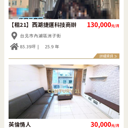
130,000
【租21】西湖捷運科技商辦
元/月
台北市內湖區洲子街
85.39坪
25.9 年
詳細資訊
30,000
英倫情人
元/月