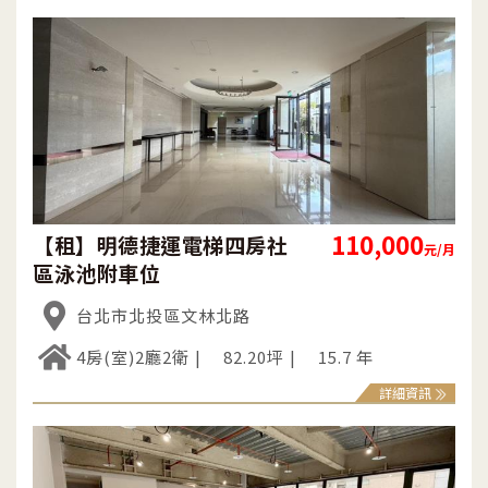
110,000
【租】明德捷運電梯四房社
元/月
區泳池附車位
台北市北投區文林北路
4房(室)2廳2衛
82.20坪
15.7 年
詳細資訊