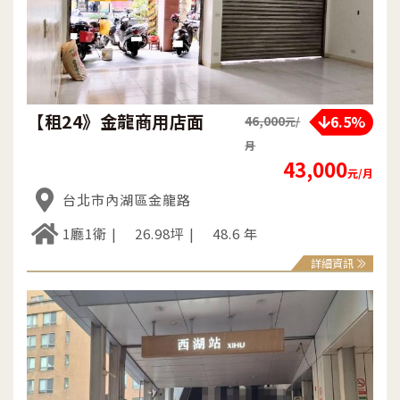
【租24》金龍商用店面
6.5%
46,000
元/
月
43,000
元/月
台北市內湖區金龍路
1廳1衛
26.98坪
48.6 年
詳細資訊