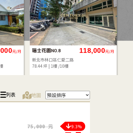
,000
50,000
㊝環河金店面
敦
元/月
元/月
新北市板橋區環河西路四段
臺
26.20 坪
1衛
1樓 /9樓
18.
列表
地圖
9.3%
75,000 元