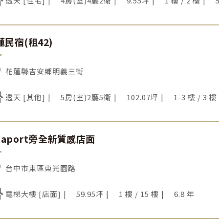
透天 [住宅]
4房(室)4廳2衛
9.55坪
1 樓 / 2 樓
蓮民宿(租42)
花蓮縣吉安鄉明義三街
透天 [其他]
5房(室)2廳5衛
102.07坪
1-3 樓 / 3 樓
alaport旁全新質感店面
台中市東區東光園路
電梯大樓 [店面]
59.95坪
1 樓 / 15 樓
6.8 年