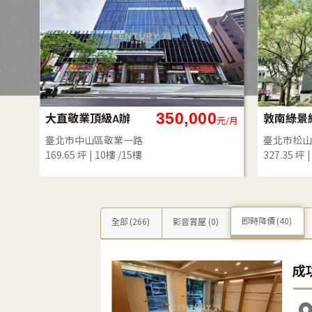
12,000
南科善化邊間超級大套房
元/月
元/月
臺南市善化區陽明新村
臺北市內湖
12.30 坪
1房(室)1廳1衛
2樓 /2樓
22.88 坪
即時降價
(40)
全部
(266)
影音賞屋
(0)
成