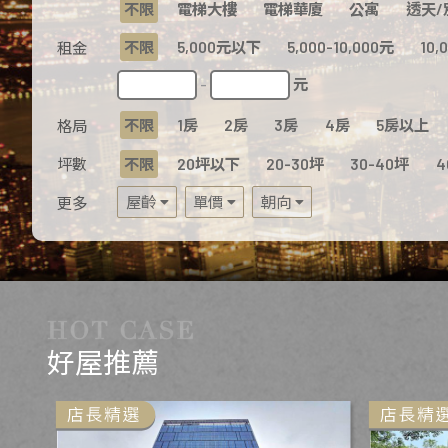
不限
電梯大樓
電梯華廈
公寓
透天/
不限
5,000元以下
5,000-10,000元
10,
租金
元
-
不限
1房
2房
3房
4房
5房以上
格局
坪數
不限
20坪以下
20-30坪
30-40坪
4
屋齡
單價
朝向
更多
好屋推薦