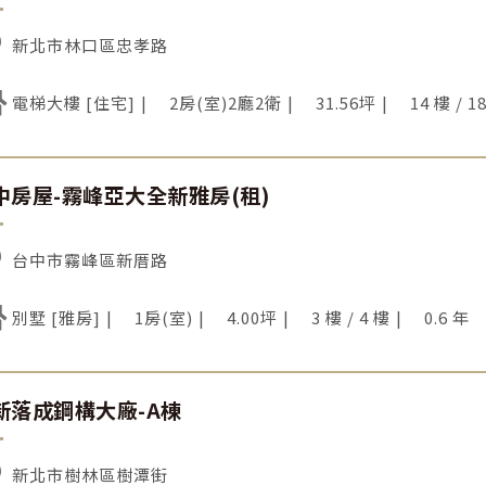
新北市林口區忠孝路
電梯大樓 [住宅]
2房(室)2廳2衛
31.56坪
14 樓 / 1
中房屋-霧峰亞大全新雅房(租)
台中市霧峰區新厝路
別墅 [雅房]
1房(室)
4.00坪
3 樓 / 4 樓
0.6 年
新落成鋼構大廠-A棟
新北市樹林區樹潭街