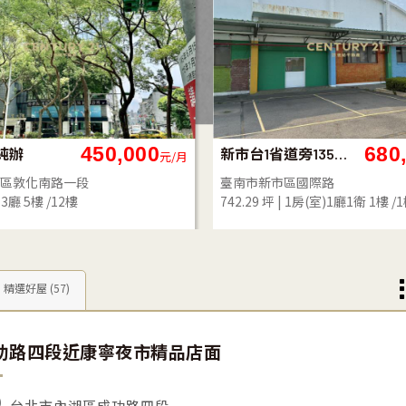
38,000
126
內湖站正三角窗超效廣告2樓店辦
北新路邊空地
元/月
區成功路四段
新北市淡水區北新路一段
2樓 /5樓
840.00 坪
精選好屋
(57)
功路四段近康寧夜市精品店面
台北市內湖區成功路四段