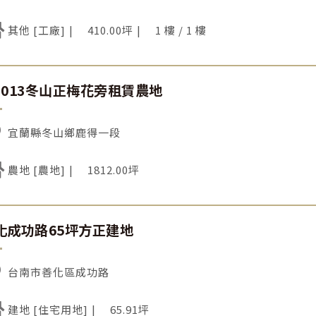
其他 [工廠]
410.00坪
1 樓 / 1 樓
H013冬山正梅花旁租賃農地
宜蘭縣冬山鄉鹿得一段
農地 [農地]
1812.00坪
化成功路65坪方正建地
台南市善化區成功路
建地 [住宅用地]
65.91坪