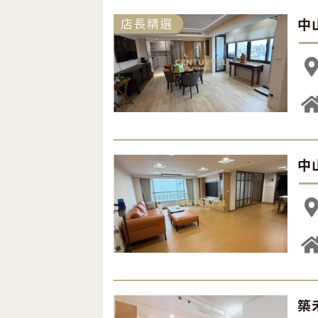
中
中
築