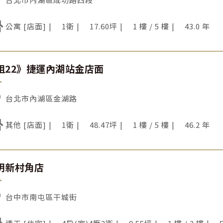
公寓 [店面]
1衛
17.60坪
1 樓 / 5 樓
43.0 年
租22》捷運內湖站金店面
台北市內湖區金湖路
其他 [店面]
1衛
48.47坪
1 樓 / 5 樓
46.2 年
明新村角店
台中市南屯區干城街