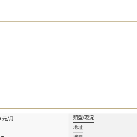
0 元/月
類型/現況
地址