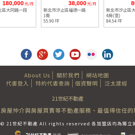
180,000
38,000
8
元/月
元/月
止區大同路一段
新北市汐止區福德一路
新北市汐止區
1衛
4房(室)
55.90 坪
84.54 坪
About Us
關於我們
網站地圖
代書登入
特約代書查詢
個資聲明
泛太建經
21世紀不動產
房屋仲介與房屋買賣等不動產服務、最值得信任的
ht © 21世紀不動產 All rights reserved 各加盟店均為