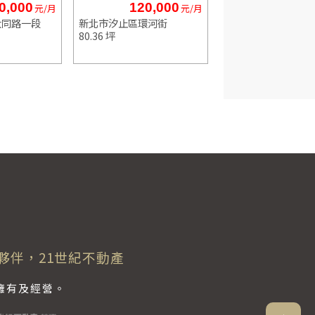
0,000
120,000
71,3
元/月
元/月
大同路一段
新北市汐止區環河街
新北市汐止區新台五
80.36 坪
95.08 坪
夥伴，21世紀不動產
獨立擁有及經營。