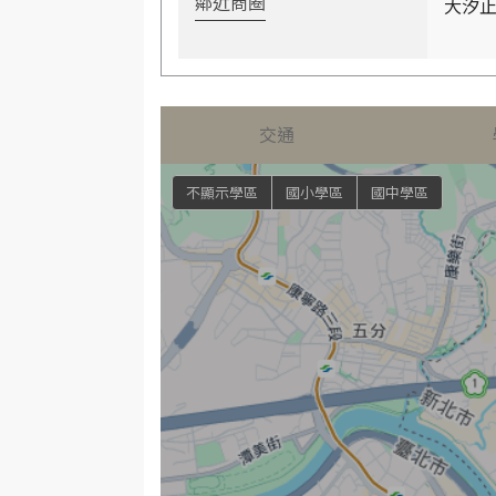
大汐止
鄰近商圈
交通
不顯示學區
國小學區
國中學區