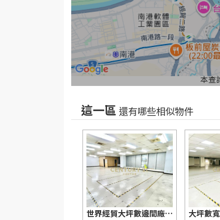
本查
這一區
還有哪些相似物件
遠東世界中心開放空間附雙車位-21商仲
世界經貿大坪數邊間廠房-21商仲