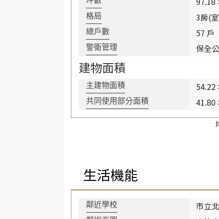
97.18
坪數
3房(室
格局
57 戶
總戶數
保全
警衛管理
建物面積
54.22
主建物面積
41.80
共同使用部分面積
生活機能
市立北
鄰近學校