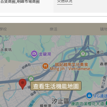
百貨商圈,明峰市場商圈
交通狀況
學校
樂活
購
查看生活機能地圖