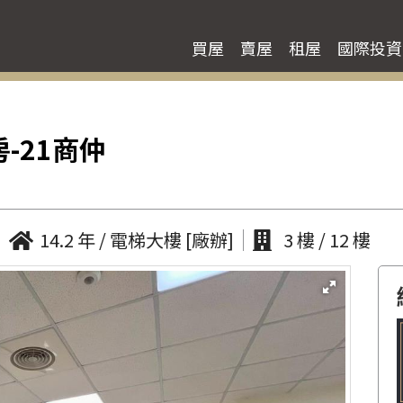
買屋
賣屋
租屋
國際投資
-21商仲
14.2 年 / 電梯大樓 [廠辦]
3 樓 / 12 樓