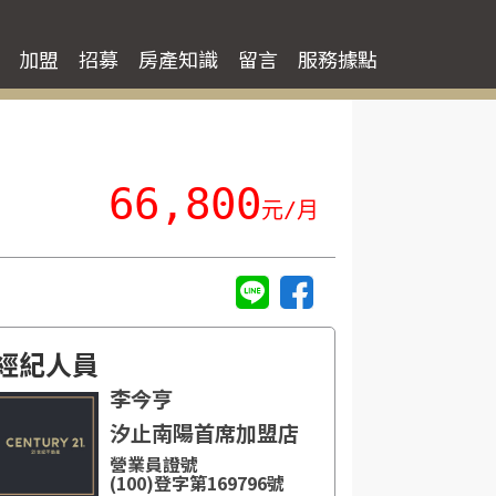
加盟
招募
房產知識
留言
服務據點
66,800
元/月
經紀人員
李今亨
汐止南陽首席加盟店
營業員證號
(100)登字第169796號