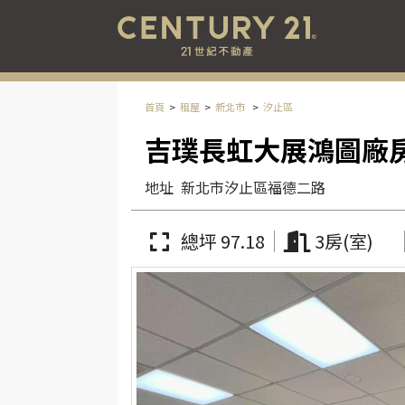
首頁
租屋
新北市
汐止區
吉璞長虹大展鴻圖廠房
地址
新北市汐止區福德二路
總坪 97.18
3房(室)