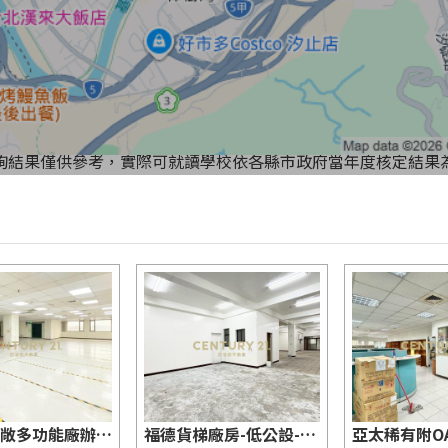
詢結果僅供參考，實際可就讀學校依各縣市政府當年度核定結果
大坪數寬敞多功能廠辦附4車位-21商仲
福德貨梯廠房-低公設-可廠登-21商仲