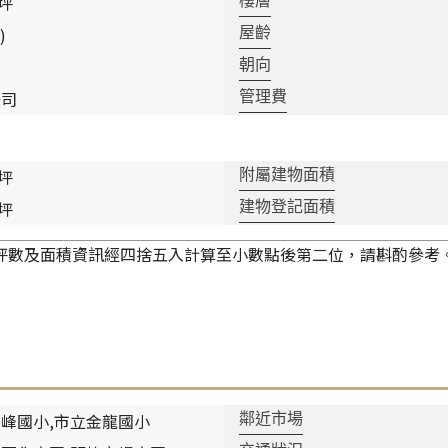
 坪
樓層
)
屋齡
朝向
公司
管理費
 坪
附屬建物面積
 坪
建物登記面積
坪數及面積資訊經四捨五入計算至小數點後第二位，請斟酌參考
峰國小,市立金龍國小
鄰近市場