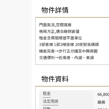
物件詳情
門面氣派,空間寬敞
格局方正,適合廠辦倉儲
租金含兩個坡道平面車位
3部客梯 1部2噸貨梯 20呎卸貨碼頭
機能完善→步行五分鐘至中興商圈
交通便利→近南港、內湖、東湖
物件資料
66,80
租金
廠房
法定用途