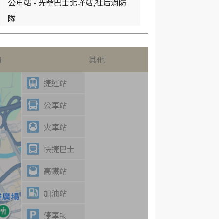
公車站 - 光華巴士北峰站,社后消防
隊
物
其他
捷運站
公車站
火車站
快捷巴士
高鐵站
加油站
停車場