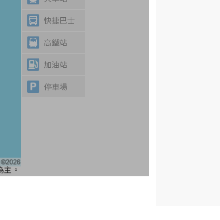
快捷巴士
高鐵站
加油站
停車場
為主。