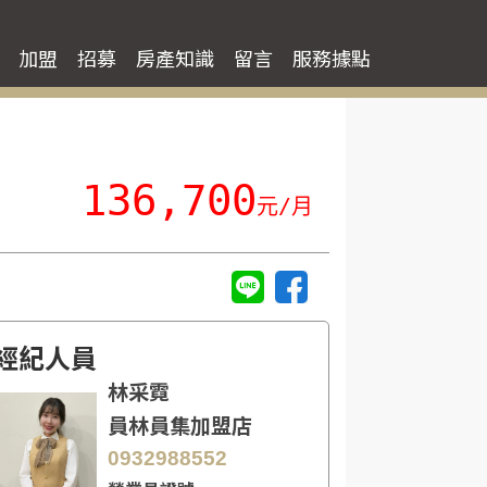
加盟
招募
房產知識
留言
服務據點
136,700
元/月
經紀人員
林采霓
員林員集加盟店
0932988552