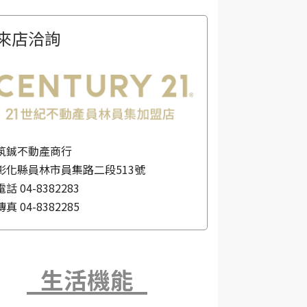
來店洽詢
筑鋮不動產商行
彰化縣員林市員集路二段513號
電話
04-8382283
傳真
04-8382285
生活機能