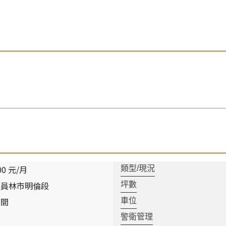
00 元/月
類型/現況
縣員林市明倫段
坪數
空間
車位
警衛管理