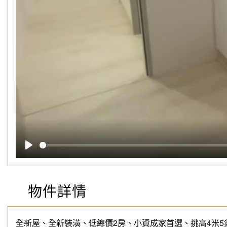
播放
物件詳情
全新屋、全新裝潢、低總價2房、小資成家首選、挑高4米5氣