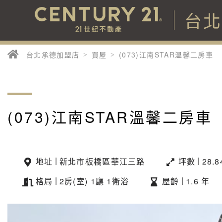
台
台北承德加盟店
買屋
(073)江南STAR溫馨二房車
(073)江南STAR溫馨二房車
|
|
地址
新北市板橋區華江三路
坪數
28.
|
|
格局
2房(室) 1廳 1衛浴
屋齡
1.6 年