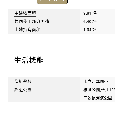
主建物面積
9.81 坪
共同使用部分面積
6.40 坪
土地持有面積
1.94 坪
生活機能
鄰近學校
市立江翠國小
鄰近公園
稚匯公園,華江12
口景觀河濱公園