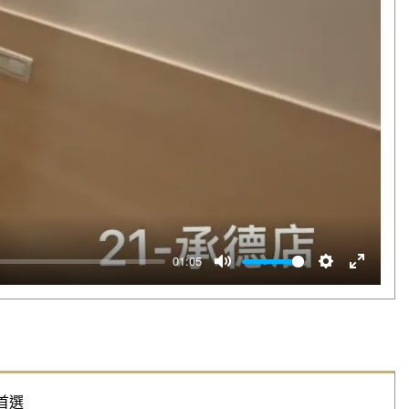
01:05
靜音
設定
全螢幕
首選