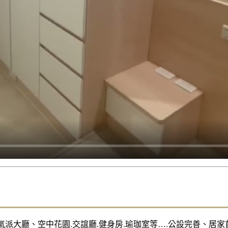
派大廳、空中花園.交誼廳.健身房.瑜珈室等….公設完善、居家