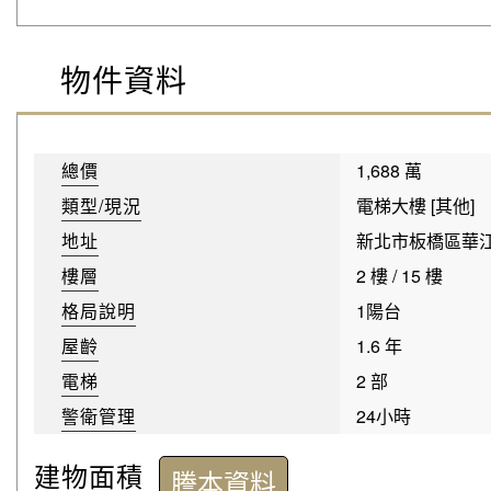
物件資料
總價
1,688 萬
類型/現況
電梯大樓 [其他]
地址
新北市板橋區華
樓層
2 樓 / 15 樓
格局說明
1陽台
屋齡
1.6 年
電梯
2 部
警衛管理
24小時
建物面積
謄本資料