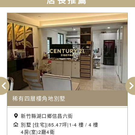
稀有四層樓角地別墅
新竹縣湖口鄉信昌六街
別墅 [住宅]|85.47坪|1-4 樓 / 4 樓
4房(室)2廳4衛