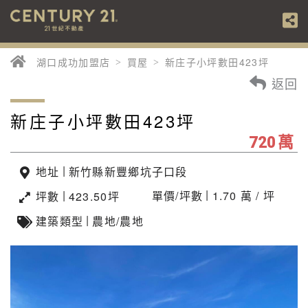
湖口成功加盟店
買屋
新庄子小坪數田423坪
返回
新庄子小坪數田423坪
萬
720
|
地址
新竹縣新豐鄉坑子口段
|
|
單價/坪數
1.70 萬 / 坪
坪數
423.50坪
|
建築類型
農地/農地