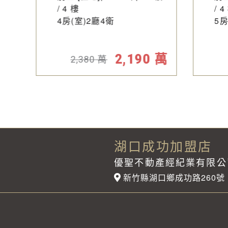
/ 4 樓
/ 4
4房(室)2廳4衛
5房
車位
萬
2,190
萬
2,380
萬
湖口成功加盟店
優聖不動產經紀業有限公
新竹縣湖口鄉成功路260號