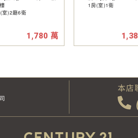
 樓
1房(室)1衛
(室)2廳6衛
1,780
萬
1,3
本店
司