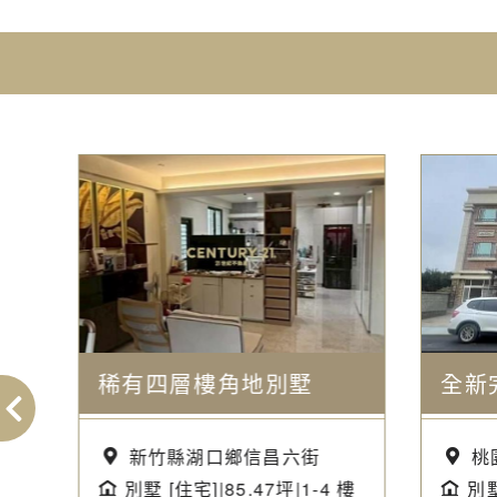
位
稀有四層樓角地別墅
新竹縣湖口鄉信昌六街
桃
4
別墅 [住宅]|85.47坪|1-4 樓
別墅