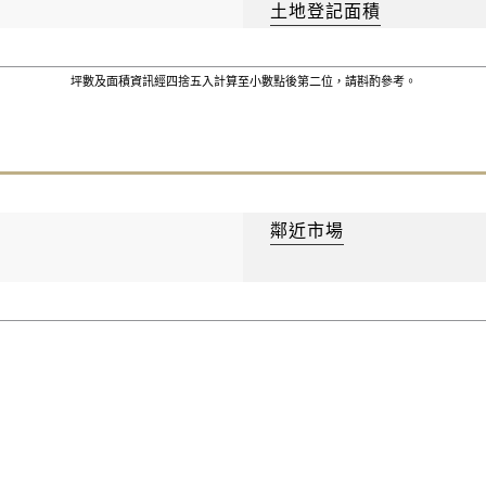
土地登記面積
坪數及面積資訊經四捨五入計算至小數點後第二位，請斟酌參考。
鄰近市場