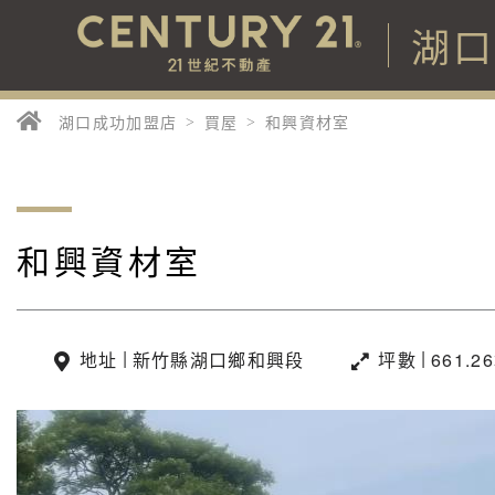
湖
湖口成功加盟店
買屋
和興資材室
和興資材室
|
|
地址
新竹縣湖口鄉和興段
坪數
661.2