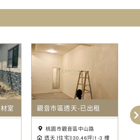
資材室
觀音市區透天-已出租
新
桃園市觀音區中山路
坪
透天 [住宅]|30.46坪|1-3 樓