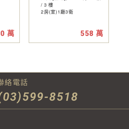
/ 3 樓
2房(室)1廳3衛
80
萬
558
萬
聯絡電話
(03)599-8518