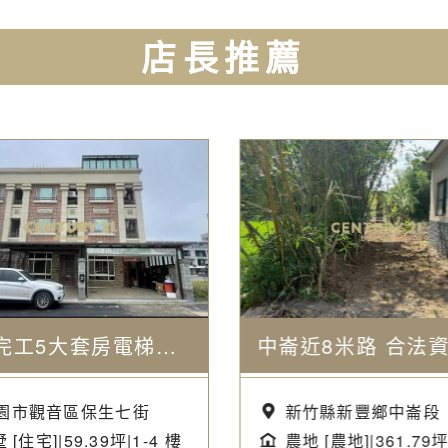
店長推薦
全新完工5大套房電梯豪宅
中崙近8米路 合法
園市觀音區保生七街
新竹縣新豐鄉中崙段
 [住宅]|59.39坪|1-4 樓
農地 [農地]|361.79