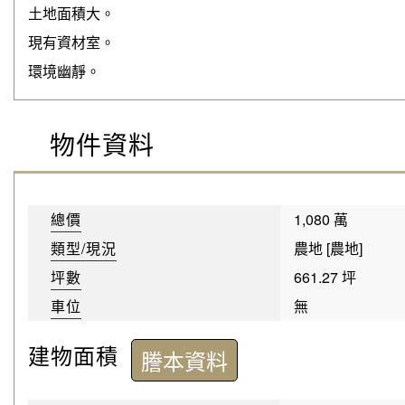
土地面積大。
現有資材室。
環境幽靜。
物件資料
總價
1,080 萬
類型/現況
農地 [農地]
坪數
661.27 坪
車位
無
建物面積
謄本資料