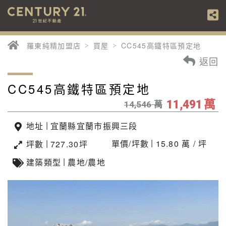
羅東純精加盟店
買屋
CC545高鐵特區預定地
返回
CC545高鐵特區預定地
萬
萬
11,491
14,546
|
地址
宜蘭縣宜蘭市振興三段
|
|
單價/坪數
15.80 萬 / 坪
坪數
727.30坪
|
建築類型
農地/農地