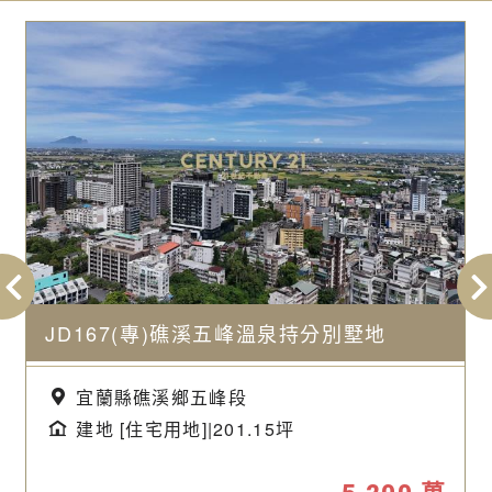
JD167(專)礁溪五峰溫泉持分別墅地
宜蘭縣礁溪鄉五峰段
建地 [住宅用地]|201.15坪