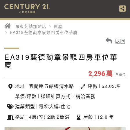
羅東純精加盟店
買屋
EA319藝德勳章景觀四房車位華廈
返回
EA319藝德勳章景觀四房車位華
廈
萬
2,296
含車位
|
|
地址
宜蘭縣五結鄉清水路
坪數
52.03坪
|
單價/坪數
詳細計算方式，請洽業務
|
建築類型
電梯大樓/住宅
|
|
格局
4房(室) 2廳 2衛浴
屋齡
12.8 年