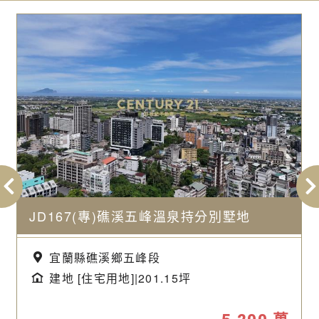
JD167(專)礁溪五峰溫泉持分別墅地
宜蘭縣礁溪鄉五峰段
建地 [住宅用地]|201.15坪