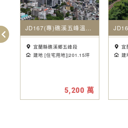
稀有雙併大地坪別墅
JD167(專)礁溪五峰溫泉持分別墅地
宜蘭縣礁溪鄉五峰段
宜
 樓
建地 [住宅用地]|201.15坪
建地
萬
5,200
萬