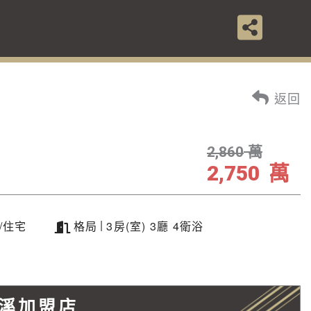
返回
萬
2,860
萬
2,750
|
/住宅
格局
3房(室) 3廳 4衛浴
溪加盟店