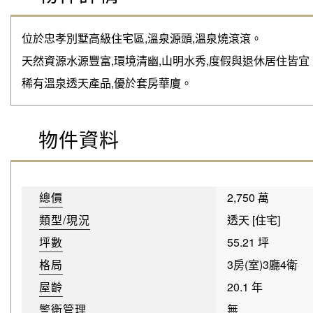
位於忠孝別墅高級住宅區,溫泉源頭,溫泉燒滾滾。
天然資源水源豐富,環境清幽,山明水秀,度假與退休居住皆宜
稀有溫泉透天產品,優於套房華廈。
物件資料
總價
2,750 萬
類型/現況
透天 [住宅]
坪數
55.21 坪
格局
3房(室)3廳4衛
屋齡
20.1 年
警衛管理
無