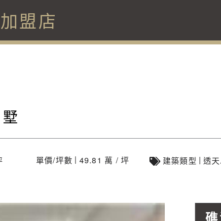
溪加盟店
別墅
|
|
單價/坪數
49.81 萬 / 坪
坪
建築類型
透天
礁