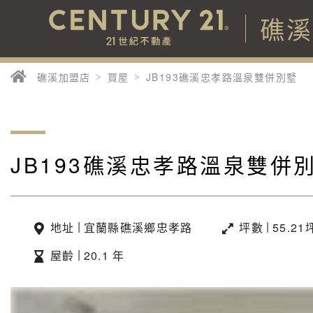
礁
礁溪加盟店
買屋
JB193礁溪忠孝路溫泉雙併別墅
JB193礁溪忠孝路溫泉雙併
|
|
地址
宜蘭縣礁溪鄉忠孝路
坪數
55.21
|
屋齡
20.1 年