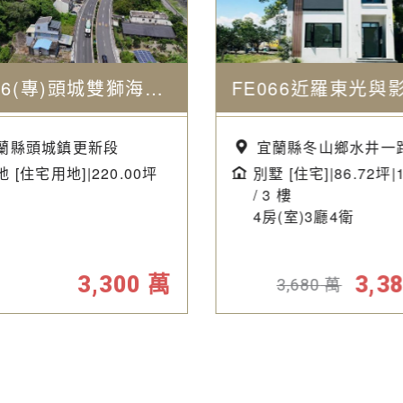
JD166(專)頭城雙獅海灘海景建地
蘭縣頭城鎮更新段
宜蘭縣冬山鄉水井一
 [住宅用地]|220.00坪
別墅 [住宅]|86.72坪|
/ 3 樓
4房(室)3廳4衛
3,300
萬
3,3
3,680
萬