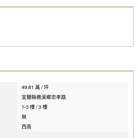
49.81 萬 / 坪
宜蘭縣礁溪鄉忠孝路
1-3 樓 / 3 樓
無
西南