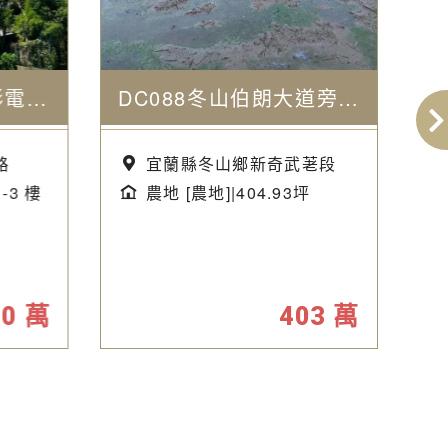
FE066近羅東光與影電梯農舍
DC088冬山伯朗大道旁農地
路
宜蘭縣冬山鄉新奇武荖段
1-3 樓
農地 [農地]|404.93坪
80
萬
403
萬