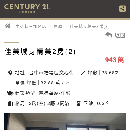
中科特三加盟店
買屋
佳美城肯精美2房(2)
返回
佳美城肯精美2房(2)
萬
943
|
|
地址
台中市梧棲區文心街
坪數
28.68坪
|
單價/坪數
32.88 萬 / 坪
|
建築類型
電梯華廈/住宅
|
|
格局
2房(室) 2廳 2衛浴
屋齡
0.3 年