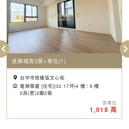
佳美城肯2房+車位(1)
台中市梧棲區文心街
電梯華廈 [住宅]|32.17坪|4 樓 / 6 樓
2房(室)2廳2衛
含車位
1,018
萬