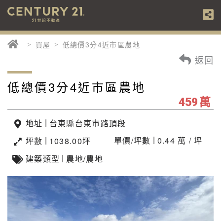
買屋
低總價3分4近市區農地
返回
低總價3分4近市區農地
萬
459
|
地址
台東縣台東市路頂段
|
|
單價/坪數
0.44 萬 / 坪
坪數
1038.00坪
|
建築類型
農地/農地