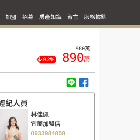
加盟
招募
房產知識
留言
服務據點
980萬
890
萬
9.2%
經紀人員
林佳佩
宜蘭加盟店
0933984858