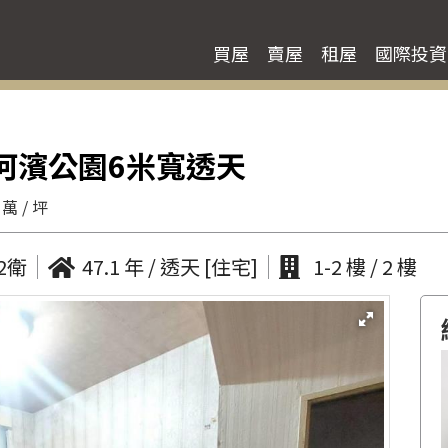
買屋
賣屋
租屋
國際投資
旁河濱公園6米寬透天
 萬 / 坪
2衛
47.1 年 / 透天 [住宅]
1-2 樓 / 2 樓