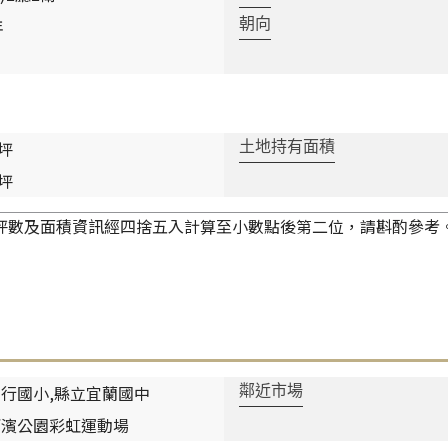
年
朝向
 坪
土地持有面積
 坪
坪數及面積資訊經四捨五入計算至小數點後第二位，請斟酌參考
行國小,縣立宜蘭國中
鄰近市場
河濱公園彩虹運動場