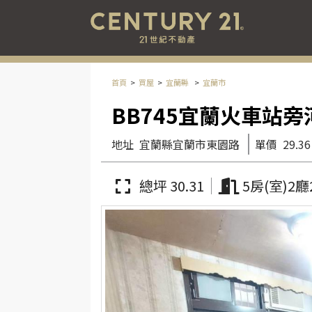
首頁
買屋
宜蘭縣
宜蘭市
BB745宜蘭火車站
地址
宜蘭縣宜蘭市東園路
單價
29.36
總坪 30.31
5房(室)2廳