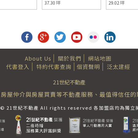
37.30 坪
29.02 坪
About Us
關於我們
網站地圖
代書登入
特約代書查詢
個資聲明
泛太建經
21世紀不動產
房屋仲介與房屋買賣等不動產服務、最值得信任的
ht © 21世紀不動產 All rights reserved 各加盟店均為