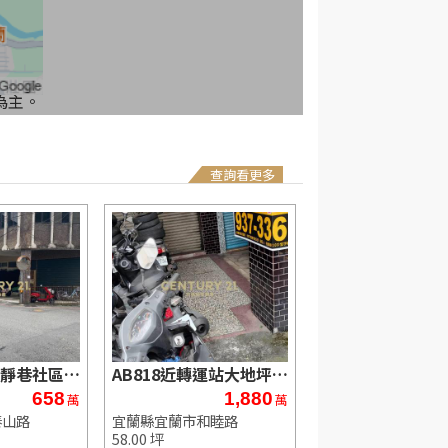
為主。
查詢看更多
CA479泰山路靜巷社區公寓一樓
AB818近轉運站大地坪店住
658
1,880
1
萬
萬
泰山路
宜蘭縣宜蘭市和睦路
宜蘭縣宜蘭市農權路
58.00 坪
3房(室)2廳2衛