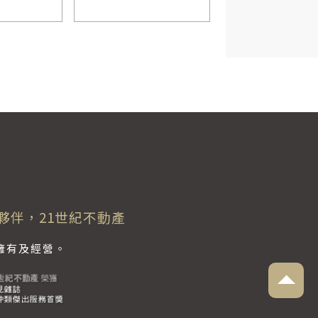
52.95 坪
夥伴，21世紀不動產
獨立擁有及經營。