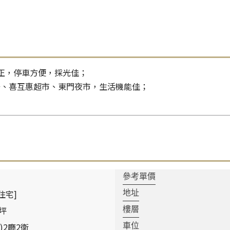
正，停車方便，採光佳；
聯、喜互惠超市、東門夜市，生活機能佳；
參考單價
住宅]
地址
 坪
樓層
)2廳2衛
車位