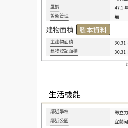
47.1 
屋齡
無
警衛管理
建物面積
謄本資料
30.31
主建物面積
30.31
建物登記面積
生活機能
縣立力
鄰近學校
宜蘭
鄰近公園