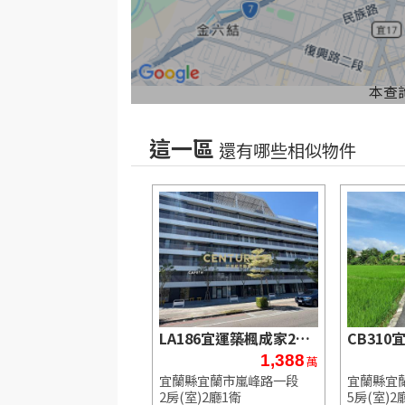
本查
這一區
還有哪些相似物件
LB152近宜商超大面寬獨棟透天
LA186宜運築楓成家2房車位
1,850
1,388
萬
萬
縣宜蘭市中興路
宜蘭縣宜蘭市嵐峰路一段
宜蘭縣宜
室)8廳7衛
2房(室)2廳1衛
5房(室)2