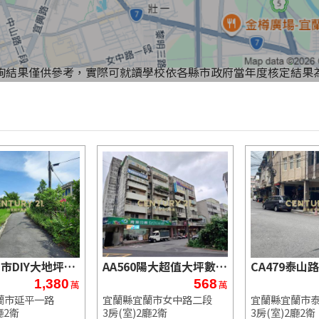
詢結果僅供參考，實際可就讀學校依各縣市政府當年度核定結果
CB310宜市DIY大地坪透天
AA560陽大超值大坪數電梯華廈
1,380
568
萬
萬
蘭市延平一路
宜蘭縣宜蘭市女中路二段
宜蘭縣宜蘭市
廳2衛
3房(室)2廳2衛
3房(室)2廳2衛