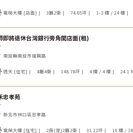
電梯大樓 [店面]
3廳2衛
74.65坪
1-3 樓 / 24 樓
師即將退休台灣銀行旁角間店面(租)
南投縣南投市復興路
透天 [住宅]
4廳4衛
148.78坪
4 樓 / 4 樓
24.1 
禾忠孝苑
新北市林口區忠孝路
電梯大樓 [住宅]
2房(室)2廳2衛
31.22坪
10 樓 / 1