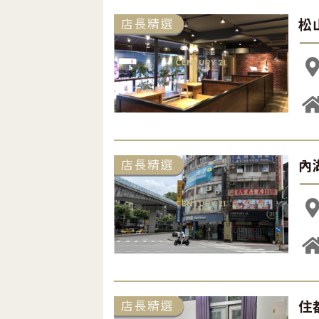
松
內
住