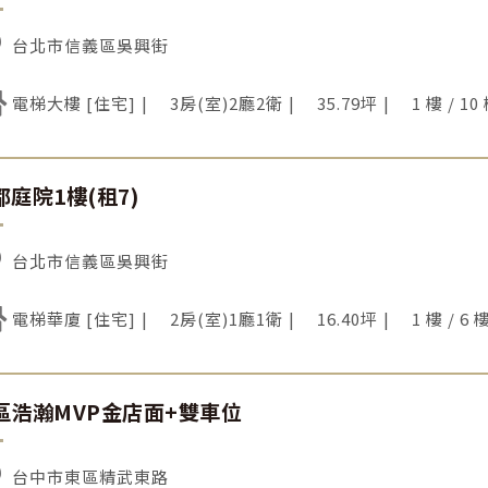
台北市信義區吳興街
電梯大樓 [住宅]
3房(室)2廳2衛
35.79坪
1 樓 / 10
都庭院1樓(租7)
台北市信義區吳興街
電梯華廈 [住宅]
2房(室)1廳1衛
16.40坪
1 樓 / 6 
區浩瀚MVP金店面+雙車位
台中市東區精武東路