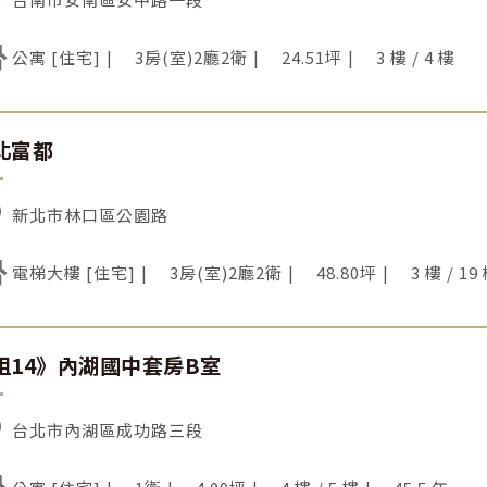
公寓 [住宅]
3房(室)2廳2衛
24.51坪
3 樓 / 4 樓
北富都
新北市林口區公園路
電梯大樓 [住宅]
3房(室)2廳2衛
48.80坪
3 樓 / 19
租14》內湖國中套房B室
台北市內湖區成功路三段