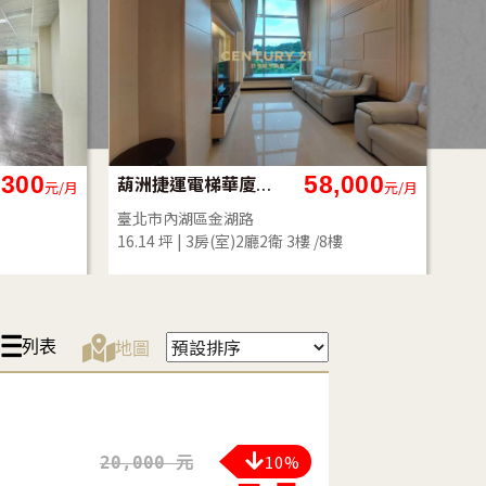
,300
58,000
葫洲捷運電梯華廈湖麗double
長
元/月
元/月
臺北市內湖區金湖路
新
16.14 坪
3房(室)2廳2衛
3樓 /8樓
37.
列表
地圖
10%
20,000 元