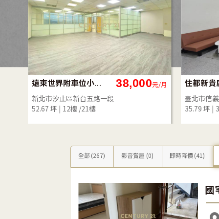
38,000
遠東世界附車位小坪數辦公室-21商仲
元/月
元/月
新北市汐止區新台五路一段
臺北市信義
52.67 坪
12樓 /21樓
35.79 坪
全部
(267)
影音賞屋
(0)
即時降價
(41)
國