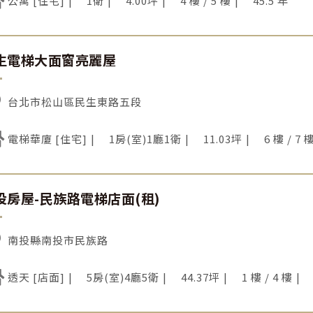
公寓 [住宅]
1衛
4.00坪
4 樓 / 5 樓
45.5 年
生電梯大面窗亮麗屋
台北市松山區民生東路五段
電梯華廈 [住宅]
1房(室)1廳1衛
11.03坪
6 樓 / 7 
投房屋-民族路電梯店面(租)
南投縣南投市民族路
透天 [店面]
5房(室)4廳5衛
44.37坪
1 樓 / 4 樓