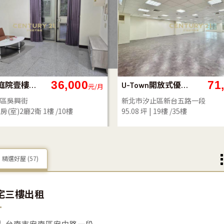
36,000
71
住都新貴庭院壹樓(租11)
U-Town開放式優質廠辦-21商仲
元/月
區吳興街
新北市汐止區新台五路一段
3房(室)2廳2衛
1樓 /10樓
95.08 坪
19樓 /35樓
精選好屋
(57)
宅三樓出租
台南市安南區安中路一段