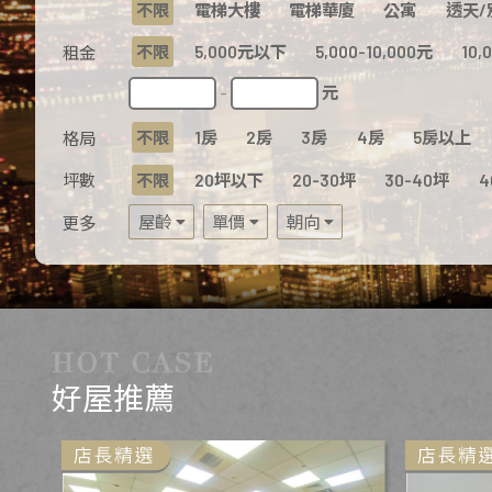
不限
電梯大樓
電梯華廈
公寓
透天/
不限
5,000元以下
5,000-10,000元
10,
租金
元
-
不限
1房
2房
3房
4房
5房以上
格局
坪數
不限
20坪以下
20-30坪
30-40坪
4
屋齡
單價
朝向
更多
好屋推薦