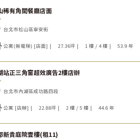
山稀有角間餐廳店面
台北市松山區寧安街
公寓(無電梯) [店面]
27.36坪
1 樓 / 4 樓
53.9 年
湖站正三角窗超效廣告2樓店辦
台北市內湖區成功路四段
公寓 [店辦]
22.88坪
2 樓 / 5 樓
44.6 年
都新貴庭院壹樓(租11)