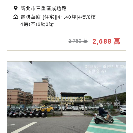
新北市三重區成功路
電梯華廈 [住宅]|41.40坪|
4樓/8樓
4房(室)2廳3衛
2,688
萬
2,780
萬