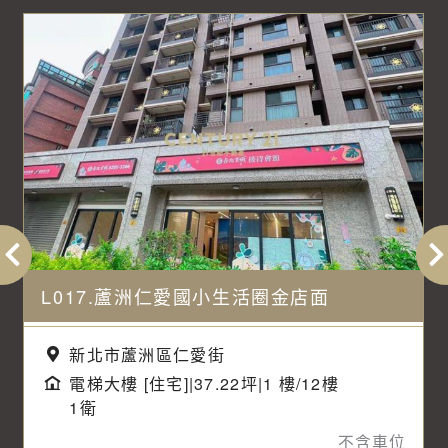
L017.蘆洲仁愛國小生活圈金店面
新北市蘆洲區仁愛街
電梯大樓 [住宅]|37.22坪|1 樓/12樓
1衛
不含車位