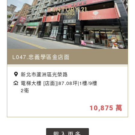
L047.忠義學區金店面
新北市蘆洲區光榮路
電梯大樓 [店面]|87.08坪|
1樓/9樓
2衛
10,875
萬
載入更多