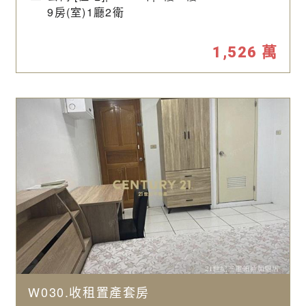
9房(室)1廳2衛
1,526
萬
W030.收租置產套房