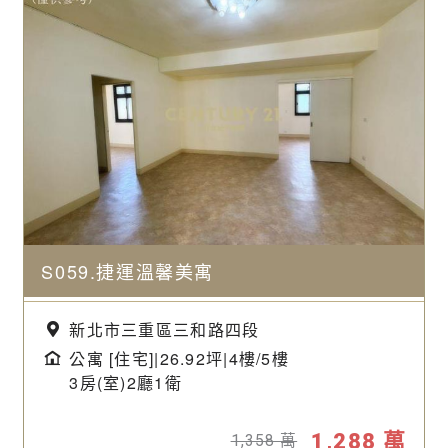
S059.捷運溫馨美寓
新北市三重區三和路四段
公寓 [住宅]|26.92坪|
4樓/5樓
3房(室)2廳1衛
1,288
萬
1,358
萬