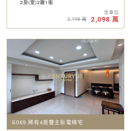
2房(室)2廳1衛
含車位
2,098
萬
2,198
萬
S069.稀有4房雙主臥電梯宅