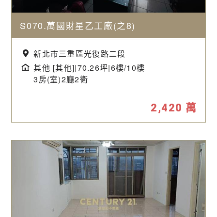
S070.萬國財星乙工廠(之8)
新北市三重區光復路二段
其他 [其他]|70.26坪|
6樓/10樓
3房(室)2廳2衛
2,420
萬