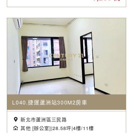
L040.捷運蘆洲站300M2房車
新北市蘆洲區三民路
其他 [辦公室]|28.58坪|
4樓/11樓