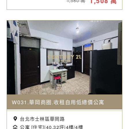
1,508
萬
1,580
萬
W031.華岡商圈.收租自用低總價公寓
台北市士林區華岡路
公寓 [住宅]|40.32坪|
4樓/4樓