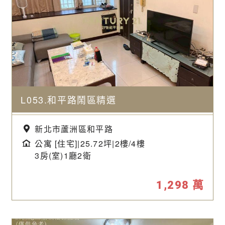
L053.和平路鬧區精選
新北市蘆洲區和平路
公寓 [住宅]|25.72坪|
2樓/4樓
3房(室)1廳2衛
1,298
萬