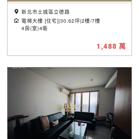
新北市土城區立德路
電梯大樓 [住宅]|30.62坪|
2樓/7樓
4房(室)4衛
1,488
萬