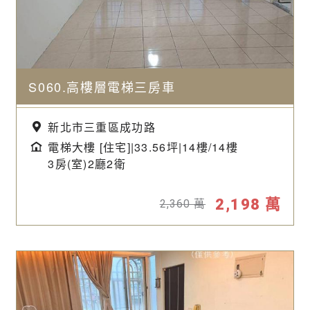
S060.高樓層電梯三房車
新北市三重區成功路
電梯大樓 [住宅]|33.56坪|
14樓/14樓
3房(室)2廳2衛
2,198
萬
2,360
萬