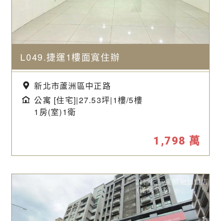
L049.捷運1樓面寬住辦
新北市蘆洲區中正路
公寓 [住宅]|27.53坪|
1樓/5樓
1房(室)1衛
1,798
萬