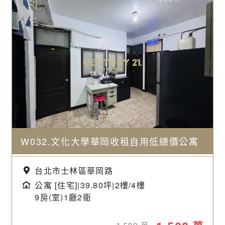
W032.文化大學華岡收租自用低總價公寓
台北市士林區華岡路
公寓 [住宅]|39.80坪|
2樓/4樓
9房(室)1廳2衛