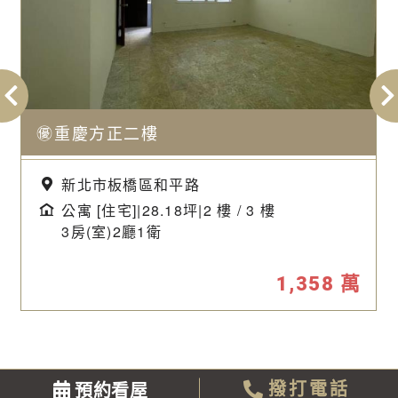
㊝重慶方正二樓
新北市板橋區和平路
公寓 [住宅]|28.18坪|2 樓 / 3 樓
3房(室)2廳1衛
1,358
萬
預約看屋
撥打電話