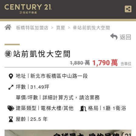
板橋特區加盟店
買屋
㊝站前凱悅大空間
返回
㊝站前凱悅大空間
萬
萬
1,790
1,880
含車位
|
地址
新北市板橋區中山路一段
|
坪數
31.49坪
|
單價/坪數
詳細計算方式，請洽業務
|
|
建築類型
電梯大樓/其他
格局
1廳 1衛浴
|
屋齡
25.5 年