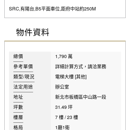
SRC,有陽台,B5平面車位,距府中站約250M
物件資料
總價
1,790 萬
參考單價
詳細計算方式，請洽業務
類型/現況
電梯大樓 [其他]
法定用途
辦公室
地址
新北市板橋區中山路一段
坪數
31.49 坪
樓層
7 樓 / 23 樓
格局
1廳1衛