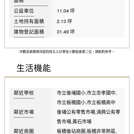
面積
公設車位
11.04 坪
土地持有面積
2.13 坪
建物登記面積
31.49 坪
坪數及面積資訊經四捨五入計算至小數點後第二位，請斟酌參考。
生活機能
鄰近學校
市立後埔國小,市立忠孝國中,
市立板橋國小,市立板橋高中
鄰近市場
後埔公有零售市場,湳興公有零
售市場,黃石市場
鄰近商圈
板橋後站商圈,板橋非常熱區,