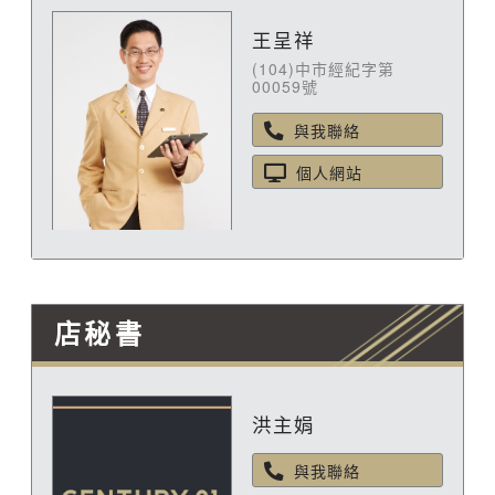
王呈祥
(104)中市經紀字第
00059號
與我聯絡
個人網站
店秘書
洪主娟
與我聯絡