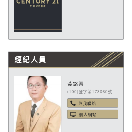
經紀人員
黃銘興
(100)登字第173060號
與我聯絡
個人網站