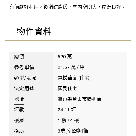
有前庭好利用，後增建廚房，室內空間大，屋況良好。
物件資料
總價
520 萬
參考單價
21.57 萬 / 坪
類型/現況
電梯華廈 [住宅]
法定用途
國民住宅
地址
臺東縣台東市勝利街
坪數
24.11 坪
樓層
1 樓 / 4 樓
格局
3房(室)2廳1衛