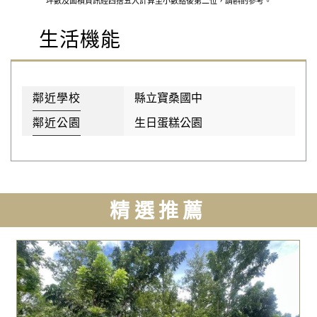
坪數及面積資訊經四捨五入計算至小數點後第二位，請斟酌參考。
生活機能
鄰近學校
縣立寶桑國中
鄰近公園
生日蛋糕公園
精選推薦