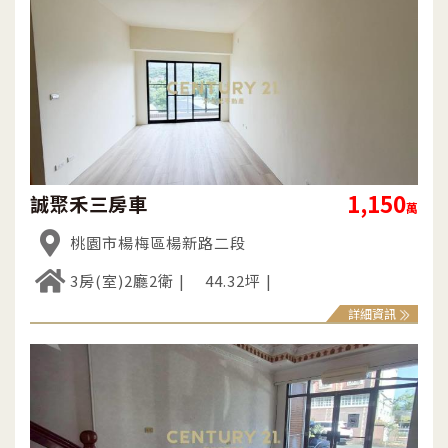
1,150
誠聚禾三房車
萬
桃園市楊梅區楊新路二段
3房(室)2廳2衛
44.32坪
詳細資訊