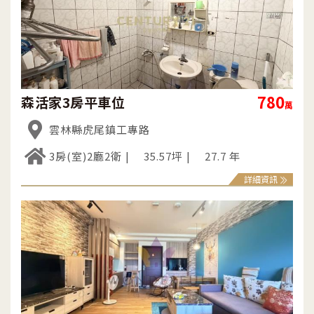
780
森活家3房平車位
萬
雲林縣虎尾鎮工專路
3房(室)2廳2衛
35.57坪
27.7 年
詳細資訊