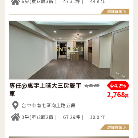
6房(室)3廳3衛
47.31坪
44.8 年
詳細資訊
專任@惠宇上晴大三房雙平
4.2%
2,888
萬
車
2,768
萬
台中市南屯區向上路五段
3房(室)2廳2衛
67.29坪
10.0 年
詳細資訊