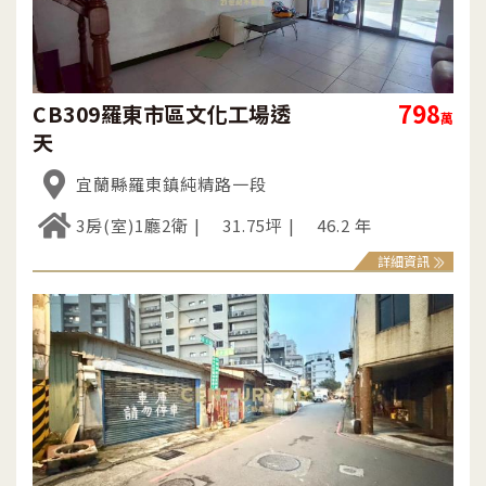
798
CB309羅東市區文化工場透
萬
天
宜蘭縣羅東鎮純精路一段
3房(室)1廳2衛
31.75坪
46.2 年
詳細資訊