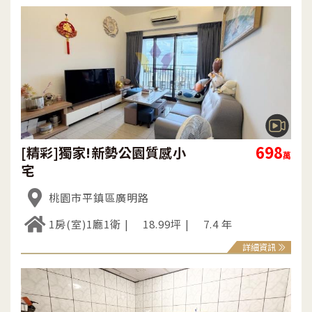
698
[精彩]獨家!新勢公園質感小
萬
宅
桃園市平鎮區廣明路
1房(室)1廳1衛
18.99坪
7.4 年
詳細資訊