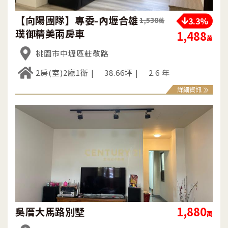
【向陽團隊】專委-內壢合雄
3.3%
1,538
萬
璞御精美兩房車
1,488
萬
桃園市中壢區莊敬路
2房(室)2廳1衛
38.66坪
2.6 年
詳細資訊
1,880
吳厝大馬路別墅
萬