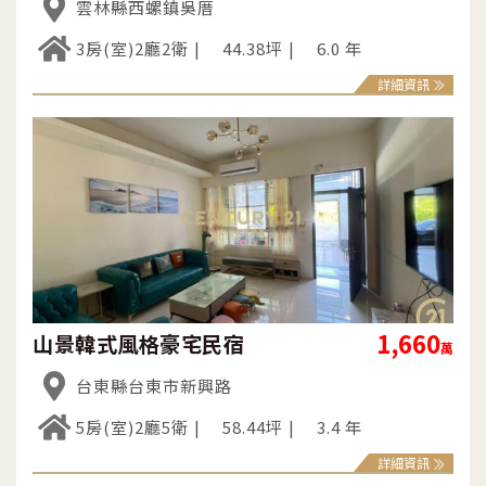
雲林縣西螺鎮吳厝
3房(室)2廳2衛
44.38坪
6.0 年
詳細資訊
1,660
山景韓式風格豪宅民宿
萬
台東縣台東市新興路
5房(室)2廳5衛
58.44坪
3.4 年
詳細資訊