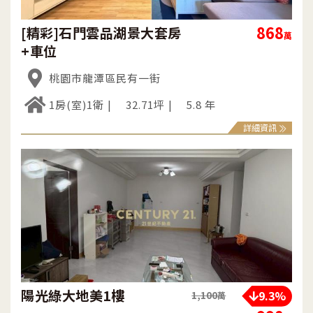
868
[精彩]石門雲品湖景大套房
萬
+車位
桃園市龍潭區民有一街
1房(室)1衛
32.71坪
5.8 年
詳細資訊
陽光綠大地美1樓
9.3%
1,100
萬