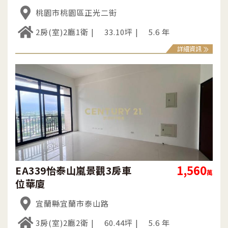
桃園市桃園區正光二街
2房(室)2廳1衛
33.10坪
5.6 年
詳細資訊
1,560
EA339怡泰山嵐景觀3房車
萬
位華廈
宜蘭縣宜蘭市泰山路
3房(室)2廳2衛
60.44坪
5.6 年