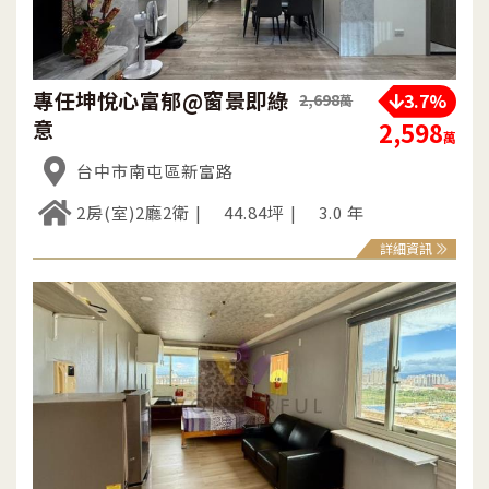
專任坤悅心富郁@窗景即綠
3.7%
2,698
萬
意
2,598
萬
台中市南屯區新富路
2房(室)2廳2衛
44.84坪
3.0 年
詳細資訊