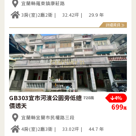
宜蘭縣羅東鎮康莊路
3房(室)2廳2衛
32.42坪
29.9 年
詳細資訊
GB303宜市河濱公園旁低總
4%
728
萬
價透天
699
萬
宜蘭縣宜蘭市民權路三段
4房(室)2廳3衛
33.02坪
44.7 年