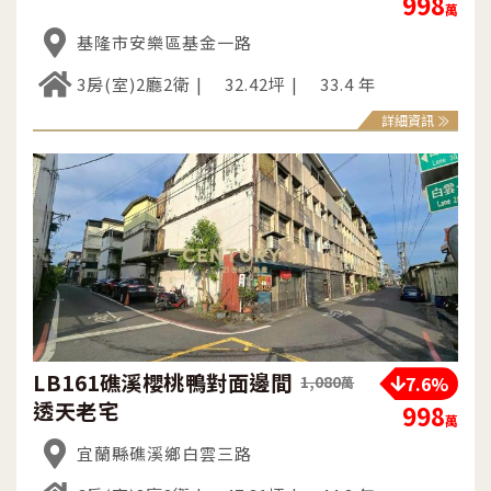
998
萬
基隆市安樂區基金一路
3房(室)2廳2衛
32.42坪
33.4 年
詳細資訊
LB161礁溪櫻桃鴨對面邊間
7.6%
1,080
萬
透天老宅
998
萬
宜蘭縣礁溪鄉白雲三路