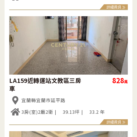
詳細資訊
828
LA159近轉運站文教區三房
萬
車
宜蘭縣宜蘭市延平路
3房(室)2廳2衛
39.13坪
33.2 年
詳細資訊