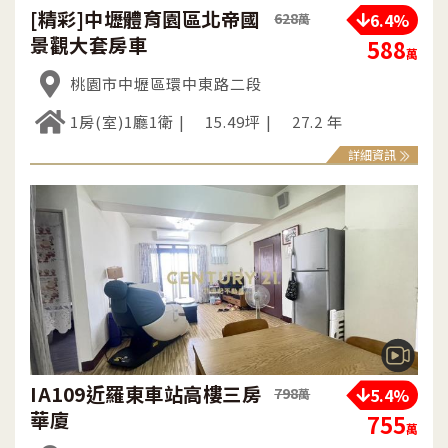
[精彩]中壢體育園區北帝國
6.4%
628
萬
景觀大套房車
588
萬
桃園市中壢區環中東路二段
1房(室)1廳1衛
15.49坪
27.2 年
詳細資訊
IA109近羅東車站高樓三房
5.4%
798
萬
華廈
755
萬