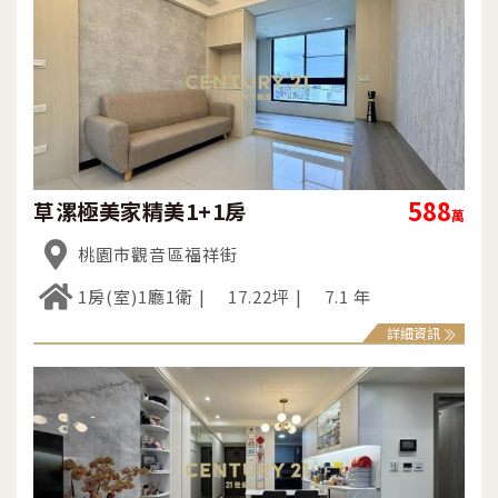
588
草漯極美家精美1+1房
萬
桃園市觀音區福祥街
1房(室)1廳1衛
17.22坪
7.1 年
詳細資訊