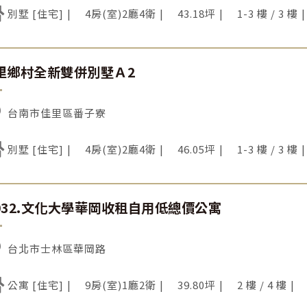
別墅 [住宅]
4房(室)2廳4衛
43.18坪
1-3 樓 / 3 樓
里鄉村全新雙併別墅Ａ2
台南市佳里區番子寮
別墅 [住宅]
4房(室)2廳4衛
46.05坪
1-3 樓 / 3 樓
032.文化大學華岡收租自用低總價公寓
台北市士林區華岡路
公寓 [住宅]
9房(室)1廳2衛
39.80坪
2 樓 / 4 樓