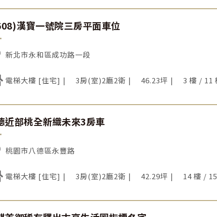
4608)漢寶一號院三房平面車位
新北市永和區成功路一段
電梯大樓 [住宅]
3房(室)2廳2衛
46.23坪
3 樓 / 11
德近部桃全新織未來3房車
桃園市八德區永豐路
電梯大樓 [住宅]
3房(室)2廳2衛
42.29坪
14 樓 / 1