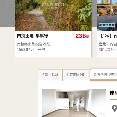
80
2,280
㊝翠華方正好停車一樓A
萬
萬
新北市板橋區翠華街
臺北市大安
29.64 坪
1房(室)2廳
1樓 /5樓
60.35 坪
即時降價
(1085)
全部
(4518)
影音賞屋
(48)
佳