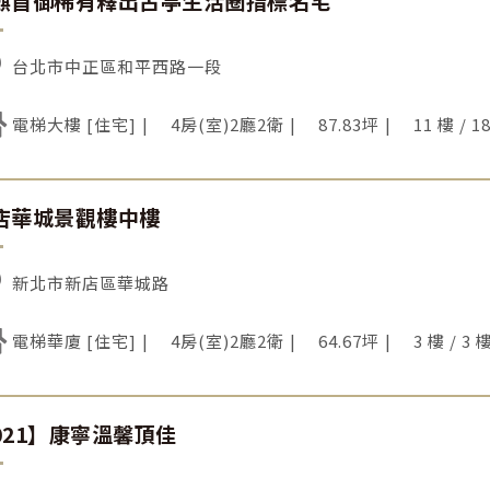
麒首御稀有釋出古亭生活圈指標名宅
台北市中正區和平西路一段
電梯大樓 [住宅]
4房(室)2廳2衛
87.83坪
11 樓 / 1
店華城景觀樓中樓
新北市新店區華城路
電梯華廈 [住宅]
4房(室)2廳2衛
64.67坪
3 樓 / 3 
021】康寧溫馨頂佳