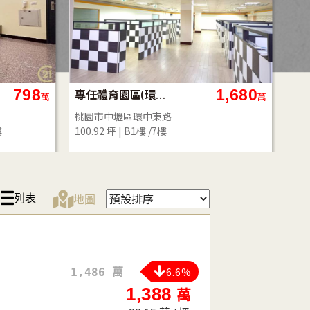
998
6,800
嘉義透天金店
萬
萬
嘉義市東區上海路
桃
217.98 坪
一樓 /4樓
25.
列表
地圖
6.6%
1,486 萬
1,388
萬