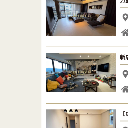
力
新
【