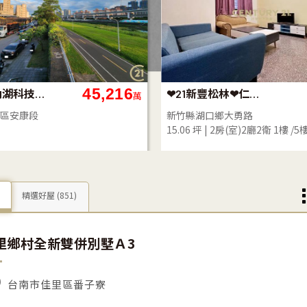
3,380
(253)大安公園電梯採光
【谷關】世外桃源獨棟五套房
萬
區瑞安街
臺中市和平區東關路一段裡冷巷
4房(室)2廳2衛
6樓 /6樓
57.48 坪
5房(室)1廳5衛
精選好屋
(851)
里鄉村全新雙併別墅Ａ3
台南市佳里區番子寮