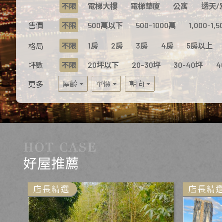
不限
電梯大樓
電梯華廈
公寓
透天/
售價
不限
500萬以下
500-1000萬
1,000-1,
不限
1房
2房
3房
4房
5房以上
格局
坪數
不限
20坪以下
20-30坪
30-40坪
4
屋齡
單價
朝向
更多
好屋推薦