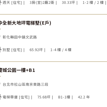
透天 [住宅]
3房(室)2廳2衛
30.33坪
1-2 樓 / 2 樓
中全新大地坪電梯墅(E戶)
彰化縣田中鎮文武路
別墅 [住宅]
65.92坪
1-4 樓 / 4 樓
慶城公園一樓+B1
台北市松山區南京東路三段
電梯華廈 [住宅]
75.68坪
B1-1樓
42.2 年