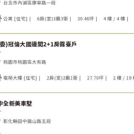
台北市內湖區康寧路一段
公寓 [住宅]
6房(室)3廳3衛
30.46坪
4 樓 / 4 樓
專委)冠倫大國邊間2+1房露臺戶
桃園市桃園區大有路
電梯大樓 [住宅]
2房(室)2廳1衛
27.70坪
2 樓 / 19
中全新美車墅
彰化縣田中鎮山路五段